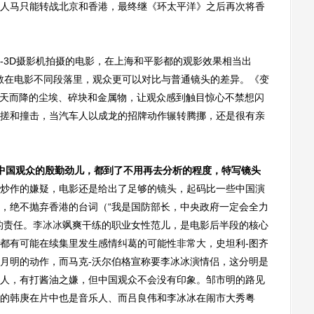
人马只能转战北京和香港，最终继《环太平洋》之后再次将香
-3D摄影机拍摄的电影，在上海和平影都的观影效果相当出
分散在电影不同段落里，观众更可以对比与普通镜头的差异。《变
从天而降的尘埃、碎块和金属物，让观众感到触目惊心不禁想闪
搓和撞击，当汽车人以成龙的招牌动作辗转腾挪，还是很有亲
中国观众的殷勤劲儿，都到了不用再去分析的程度，特写镜头
炒作的嫌疑，电影还是给出了足够的镜头，起码比一些中国演
，绝不抛弃香港的台词（“我是国防部长，中央政府一定会全力
的责任。
李冰冰
飒爽干练的职业女性范儿，是电影后半段的核心
都有可能在续集里发生感情纠葛的可能性非常大，史坦利-图齐
月明的动作，而马克-沃尔伯格宣称要李冰冰演情侣，这分明是
人，有打酱油之嫌，但中国观众不会没有印象。邹市明的路见
的韩庚在片中也是音乐人、而吕良伟和李冰冰在闹市大秀粤