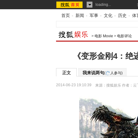
loading...
首页
-
新闻
-
军事
-
文化
-
历史
-
体
>
电影 Movie
>
电影评论
《变形金刚4：绝
正文
我来说两句
(
人参与)
2014-06-23 19:10:39
来源：
搜狐娱乐
作者：云