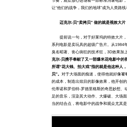
节奏，观众放心进场看一部标准消暑电影，
让“他们的战争，我们的地球”成为人类路
迈克尔-贝“卖拷贝” 做的就是视效大片
提前说一句，对于好莱坞的特效大片，视
系列电影是卖玩具的超级广告片。从198
臭名昭著、丧心病狂的技术狂，3D效果加
克尔-贝携手奉献了又一部爆米花电影中的
所谓“花大钱、拍大戏”指的就是他这种人
贝”。
对于大场面的痴迷，使得他就好像饕
的成本，制造出炫目的影像效果，他开创的
伦蒂诺和罗伯特-罗德里格斯的奇思妙想、
足的音乐，渲染其大动作、大爆破、大场面
当的结合点，将电影中的战争和观众尤其是