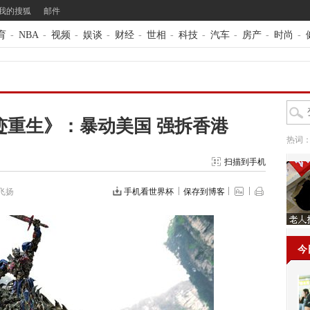
我的搜狐
邮件
育
-
NBA
-
视频
-
娱谈
-
财经
-
世相
-
科技
-
汽车
-
房产
-
时尚
-
迹重生》：暴动美国 强拆香港
热词
扫描到手机
飞扬
手机看世界杯
保存到博客
今