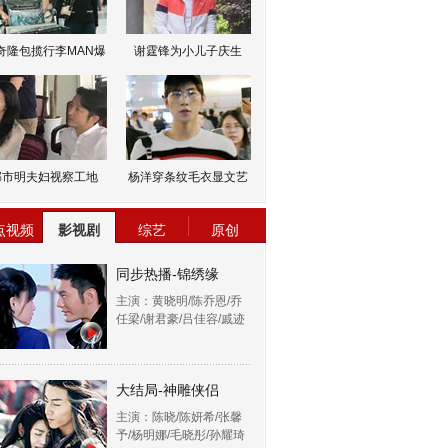
奇隆包揽行李MAN爆
谢霆锋为小儿子庆生
邹市明夫妇视察工地
杨洋穿条纹毛衣显文艺
点视频
影视剧
综艺
原创
同步热播-锦绣缘
主演：黄晓明/陈乔恩/乔
任梁/谢君豪/吕佳容/戚迹
大结局-神雕侠侣
主演：陈晓/陈妍希/张馨
予/杨明娜/毛晓彤/孙耀琦