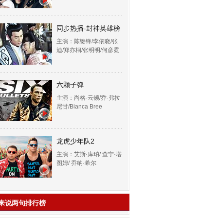
同步热播-封神英雄榜
主演：陈键锋/李依晓/张
迪/郑亦桐/张明明/何彦霓
六颗子弹
主演：尚格·云顿/乔·弗拉
尼甘/Bianca Bree
龙虎少年队2
主演：艾斯·库珀/ 查宁·塔
图姆/ 乔纳·希尔
来说两句排行榜