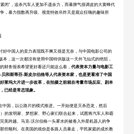
“紧闭”，追杀汽车人更加不遗余力，而暴脾气很调皮的大黄蜂代
争，暴力指数再升级、视觉特效吊炸天是观众狂嗨的趣味所
态
讨好中国人的卖力表现既不爽又很是无奈，与中国电影公司的
一版本，这一次都没有使用中国特供版这一天外飞仙式的绝招，
的财务报表希望更好看还只能这么着，
代表资本力量与电影工
-贝和斯蒂芬-斯皮尔伯格等人代表资本家，也是更看准了中国
好莱坞大片进一步改革，在拍摄之前就在考量市场反应、剧本
，已经是常态现象。
中国，以公路片的模式推进。一开始便是灭杀恐龙，然后
（中美）的发明家、梦想家、野心家们联合起来，试图将汽车人和霸
完美跨越。马克-沃尔伯格一头雾水的被卷入外星机器人的争
那些顺利。在美国的戏份是各路人员暴走，平民家庭的成长教