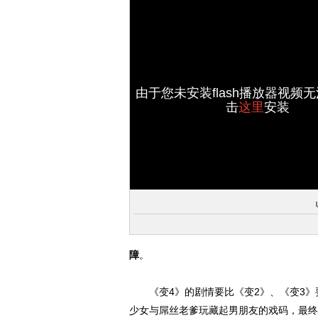
由于您未安装flash播放器视频
击
这里
安装
障
。
《变4》的剧情要比《变2》、《变3》
少女与屌丝老爹玩藏起男朋友的戏码，最终