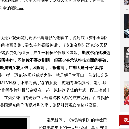
狂派的嘶吼、汽车人的搏杀，以及人类的调皮捣蛋，再一次
线斗争的牺牲品。
觉系观众就别要求经典电影的逻辑了，说到底《变形金刚》
4年的动画剧集，到如今的视听神话，《变形金刚》迈克尔-贝是
上诸多变化的特技，产生一种神经质般的发泄。
斯皮尔伯格和迈
视听杰作，即使你不喜欢剧情，但至少会承认特技方面的突破。
，既摆谱又花大钱，风险高，回报也高，江湖人送外号“卖拷
餮一样，迈克尔-贝的成功之路，就是狮子大开口，首先以充足
MTV风格，不单将吴宇森的浪漫、
成龙
的博命演出、昆汀-塔
动作类型片的桥段杂糅在一起，以快速剪辑的方式，配上动感十
，在灿烂夺目的光影中，营造终极大战的炫技花样。而寻找恰
美国观众的价值观对号入座，则是引领观众情绪的高招。
毫无疑问，《变形金刚》的特效已
我
经是电影史上的一大里程碑，真人与特