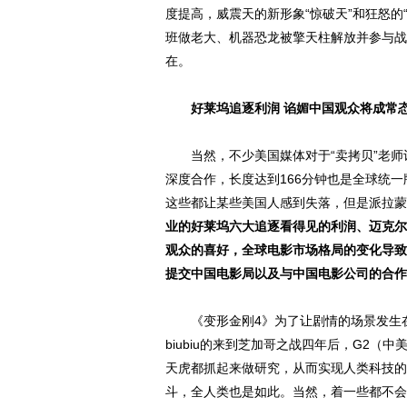
度提高，威震天的新形象“惊破天”和狂怒的
班做老大、机器恐龙被擎天柱解放并参与战
在。
好莱坞追逐利润 谄媚中国观众将成常
当然，不少美国媒体对于“卖拷贝”老师
深度合作，长度达到166分钟也是全球统
这些都让某些美国人感到失落，但是派拉蒙
业的好莱坞六大追逐看得见的利润、迈克尔
观众的喜好，全球电影市场格局的变化导致
提交中国电影局以及与中国电影公司的合作
《变形金刚4》为了让剧情的场景发生在
biubiu的来到芝加哥之战四年后，G2
天虎都抓起来做研究，从而实现人类科技的
斗，全人类也是如此。当然，着一些都不会