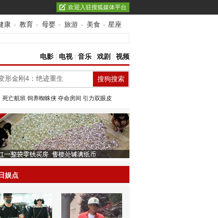
欢迎入驻搜狐媒体平台
健康
-
教育
-
母婴
-
旅游
-
美食
-
星座
电影
|
电视
|
音乐
|
戏剧
|
视频
：
死亡航班
饲养蜘蛛侠
夺命房间
引力双眼皮
日娱点