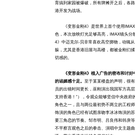
育搞到家园被爆破，所有牌摊开之后，各路
港开发为战场。
《变形金刚4》是世界上首个使用IMAX
色，本次放映灯光足够高亮，IMAX镜头
4》中迈克尔-贝非常喜欢高空掷物，动辄
躲，尤其是香港旧屋与高楼，都被金刚们揉
切感的。
《变形金刚4》植入广告的密布和讨好
的谄媚感十足。
至于某某楼盘的声明，很有
员的出镜时间更长，巫刚演出我国军方高层
支持香港！”），令观众能够坚信中央政府
角色之一，且与两位最初势不两立的工程师
饰演的角色已经有试图亲吻李冰冰饰演的苏
要三角恋的节奏。邹市明、吕良伟和
韩庚
等
不平察言观色之后的拳击、演唱中文主题曲