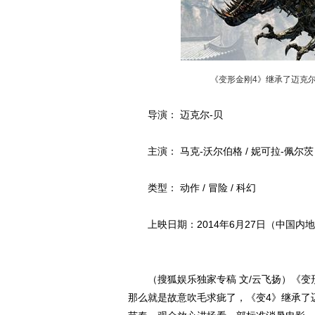
《变形金刚4》继承了迈克
导演： 迈克尔-贝
主演： 马克-沃尔伯格 / 妮可拉-佩尔茨 /
类型： 动作 / 冒险 / 科幻
上映日期：2014年6月27日（中国内
（搜狐娱乐独家专稿 文/云飞扬）《变
那么就是故意吹毛求疵了，《变4》继承了