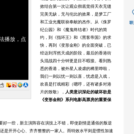
效结合第一次让观众彻底觉得天衣无缝
完美无缺，无与伦比的效果，是梦工厂
和工业光魔联袂奉献的杰作。从《侏罗
纪公园》和《魔鬼终结者》时代的简
约，到《指环王》和《黑客帝国》的求
无法播放，点
快，再到《变形金刚》的全面突破，已
经达到浑然天成的阶段，最后的香港街
头混战四十分钟更是目不暇接。看到熟
悉的香港，被外星人凌虐的稀里哗啦，
我们一则以忧一则以喜，忧虑是入戏，
欢喜是打戏精彩（嗯哼，还有诸多对港
片的致敬），
人类意识深处的破坏欲是
《变形金刚》系列电影高票房的重要保
要好一些，新主演阵容在演技上不错，即使剧情是通俗的叛逆
还是开开心心、齐齐整整的一家人。而特效水平则是惯性加速