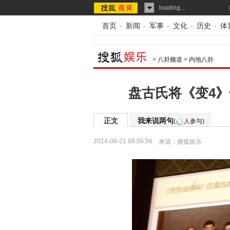
loading...
首页
-
新闻
-
军事
-
文化
-
历史
-
体
>
八卦频道
>
内地八卦
盘古氏将《变4》
正文
我来说两句
(
人参与)
2014-06-21 08:05:56
来源：
搜狐娱乐