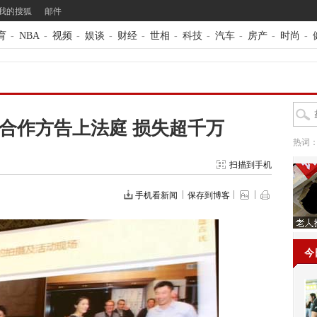
我的搜狐
邮件
育
-
NBA
-
视频
-
娱谈
-
财经
-
世相
-
科技
-
汽车
-
房产
-
时尚
-
合作方告上法庭 损失超千万
热词
扫描到手机
手机看新闻
保存到博客
今