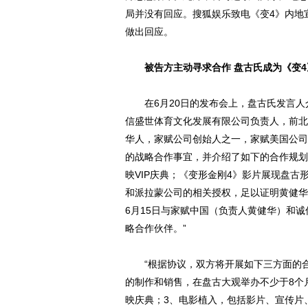
局并没有回应。搜狐娱乐致电《变4》内地
做出回应。
被告方主动寻求合作 盘古氏成为《变
在6月20日的发布会上，盘古氏发言人介绍
信盛世体育文化发展有限公司负责人，前北京国
华人，家赋公司创始人之一，家赋美国公司
的战略合作事宜，并介绍了如下的合作规划
映VIP庆典；《变形金刚4》影片展现盘古
和派拉蒙公司的相关授权，足以证明黄健华
6月15日与家赋中国（负责人黄健华）和
略合作伙伴。”
“根据协议，双方将开展如下三方面的合
的制作和销售，在盘古大观举办不少于8个
映庆典；3、电影植入，包括影片、宣传片