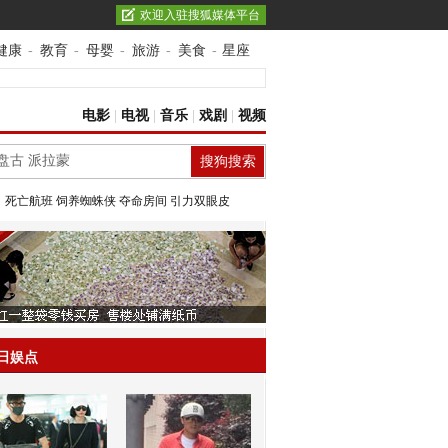
欢迎入驻搜狐媒体平台
健康
-
教育
-
母婴
-
旅游
-
美食
-
星座
电影
|
电视
|
音乐
|
戏剧
|
视频
：
死亡航班
饲养蜘蛛侠
夺命房间
引力双眼皮
日娱点