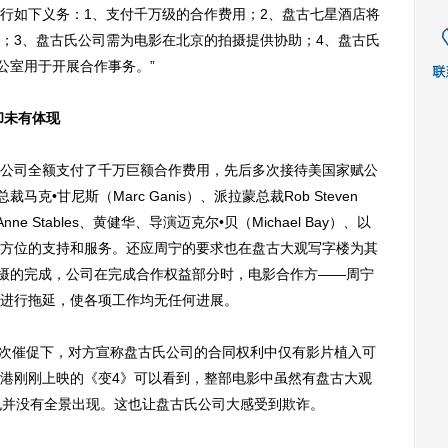
行如下义务：1、支付千万级的合作费用；2、盘古七星酒店将
；3、盘古氏公司需为电影在北京的拍摄提供协助；4、盘古氏
公室用于开展合作事务。”
却未有体现
司全额支付了千万巨额合作费用，先后多次接待美国家赋公
裁马克•甘尼斯（Marc Ganis）、派拉蒙总裁Rob Steven
e Stables、黄健华、导演迈克尔•贝（Michael Bay）、以
方位的支持和服务。还应周宁的要求也在盘古大观写字楼为其
拍摄的完成，公司在完成合作权益部分时，电影合作方——周宁
进行拖延，使各项工作均无任何进展。
次催促下，对方宣称盘古氏公司的合同权利中仅有影片植入可
港刚刚上映的《变4》可以看到，整部电影中虽然有盘古大观
也并没有全景出现。这也让盘古氏公司大感受到欺诈。