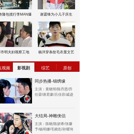
奇隆包揽行李MAN爆
谢霆锋为小儿子庆生
邹市明夫妇视察工地
杨洋穿条纹毛衣显文艺
点视频
影视剧
综艺
原创
同步热播-锦绣缘
主演：黄晓明/陈乔恩/乔
任梁/谢君豪/吕佳容/戚迹
大结局-神雕侠侣
主演：陈晓/陈妍希/张馨
予/杨明娜/毛晓彤/孙耀琦