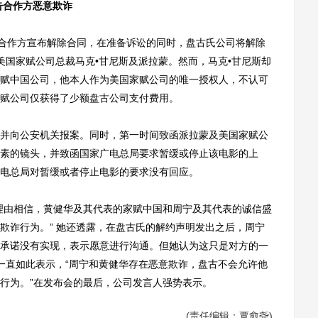
告合作方恶意欺诈
合作方宣布解除合同，在准备诉讼的同时，盘古氏公司将解除
美国家赋公司总裁马克•甘尼斯及派拉蒙。然而，马克•甘尼斯却
赋中国公司，他本人作为美国家赋公司的唯一授权人，不认可
赋公司仅获得了少额盘古公司支付费用。
向公安机关报案。同时，第一时间致函派拉蒙及美国家赋公
素的镜头，并致函国家广电总局要求暂缓或停止该电影的上
电总局对暂缓或者停止电影的要求没有回应。
由相信，黄健华及其代表的家赋中国和周宁及其代表的诚信盛
欺诈行为。” 她还透露，在盘古氏的解约声明发出之后，周宁
承诺没有实现，表示愿意进行沟通。但她认为这只是对方的一
一直如此表示，“周宁和黄健华存在恶意欺诈，盘古不会允许他
行为。”在发布会的最后，公司发言人强势表示。
(责任编辑：覃愈尧)