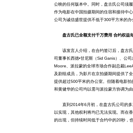
公映的任何版本中。同时，盘古氏公司须履
作为电影在中国拍摄期间的住宿和接待中心
公司为诚信盛世提供不低于300平方米的办
盘古氏已全额支付千万费用 合约权益
该发言人介绍，在合约签订后，盘古氏公
司董事长西德•甘尼斯（Sid Ganis）、公司总
Moore、派拉蒙的全球市场合作副总裁LeeAnn
及剧组成员，为影片在京拍摄期间提供了全
提供超过500平米的办公室。但随着电影
和黄健华的公司均以需与派拉蒙方协调为由
直到2014年6月初，在盘古氏公司的多
以实现，其他权利将均已无法实现。而在香
的出现，但持续时间低于合约中的20秒，