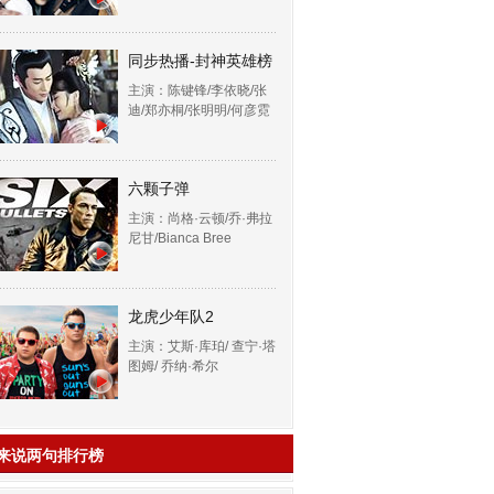
同步热播-封神英雄榜
主演：陈键锋/李依晓/张
迪/郑亦桐/张明明/何彦霓
六颗子弹
主演：尚格·云顿/乔·弗拉
尼甘/Bianca Bree
龙虎少年队2
主演：艾斯·库珀/ 查宁·塔
图姆/ 乔纳·希尔
来说两句排行榜