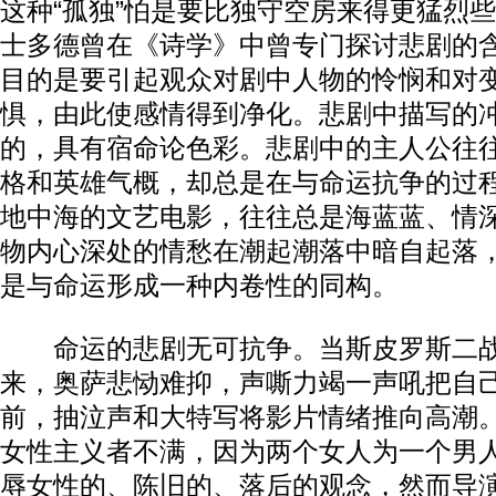
这种“孤独”怕是要比独守空房来得更猛烈
士多德曾在《诗学》中曾专门探讨悲剧的
目的是要引起观众对剧中人物的怜悯和对
惧，由此使感情得到净化。悲剧中描写的
的，具有宿命论色彩。悲剧中的主人公往
格和英雄气概，却总是在与命运抗争的过
地中海的文艺电影，往往总是海蓝蓝、情
物内心深处的情愁在潮起潮落中暗自起落
是与命运形成一种内卷性的同构。
命运的悲剧无可抗争。当斯皮罗斯二战
来，奥萨悲恸难抑，声嘶力竭一声吼把自
前，抽泣声和大特写将影片情绪推向高潮
女性主义者不满，因为两个女人为一个男
辱女性的、陈旧的、落后的观念，然而导