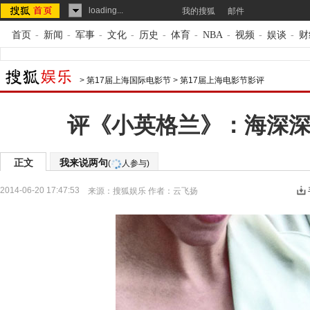
loading...
我的搜狐
邮件
首页
-
新闻
-
军事
-
文化
-
历史
-
体育
-
NBA
-
视频
-
娱谈
-
财
>
第17届上海国际电影节
>
第17届上海电影节影评
评《小英格兰》：海深深
正文
我来说两句
(
人参与)
2014-06-20 17:47:53
来源：
搜狐娱乐
作者：云飞扬