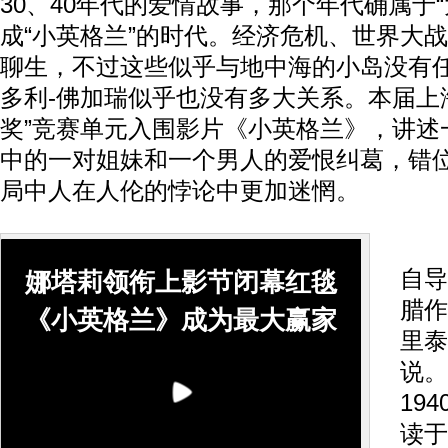
30、40年代的爱情故事，那个年代确属于“
成“小英格兰”的时代。经济危机、世界大
聊生，不过这些似乎与地中海的小岛没有
多利-佛加瑞似乎也没有多大关系。本届上
奖”竞赛单元入围影片《小英格兰》，讲述
中的一对姐妹和一个男人的爱恨纠葛，错
局中人在人伦的悖论中更加迷惘。
《
自导
娜塔莉领衔上影节闭幕红毯
腊作
《小英格兰》成为最大赢家
里泰
说。
19
读于