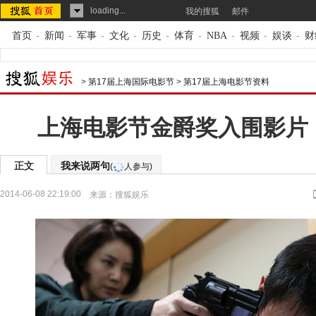
loading...
我的搜狐
邮件
首页
-
新闻
-
军事
-
文化
-
历史
-
体育
-
NBA
-
视频
-
娱谈
-
财
>
第17届上海国际电影节
>
第17届上海电影节资料
上海电影节金爵奖入围影片
正文
我来说两句
(
人参与)
2014-06-08 22:19:00
来源：
搜狐娱乐