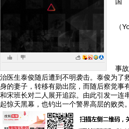
国
导
（Yo
影
蒙
事故
治医生泰俊随后遭到不明袭击。泰俊为了
身的妻子，转移有勋出院，而随后察觉事
和宋班长对二人展开追踪。由此引发一连
起惊天黑幕，也钓出一个警界高层的败类