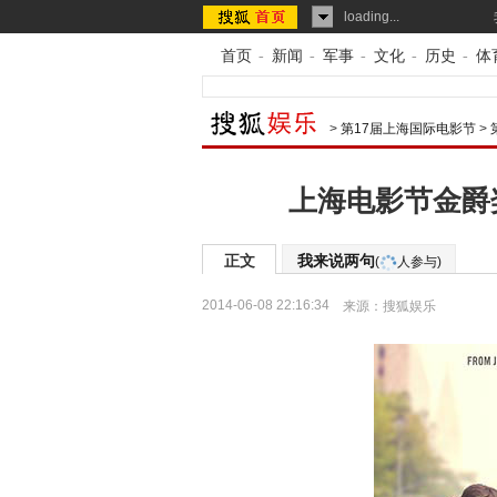
loading...
首页
-
新闻
-
军事
-
文化
-
历史
-
体
>
第17届上海国际电影节
>
上海电影节金爵
正文
我来说两句
(
人参与)
2014-06-08 22:16:34
来源：
搜狐娱乐