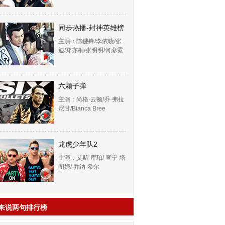
同步热播-封神英雄榜
主演：陈键锋/李依晓/张
迪/郑亦桐/张明明/何彦霓
六颗子弹
主演：尚格·云顿/乔·弗拉
尼甘/Bianca Bree
龙虎少年队2
主演：艾斯·库珀/ 查宁·塔
图姆/ 乔纳·希尔
来说两句排行榜