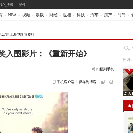
我的搜狐
邮件
育
-
NBA
-
视频
-
娱谈
-
财经
-
世相
-
科技
-
汽车
-
房产
-
时尚
-
第17届上海电影节资料
奖入围影片：《重新开始》
热词
扫描到手机
手机客户端
保存到博客
今