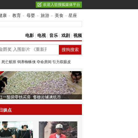
欢迎入驻搜狐媒体平台
健康
-
教育
-
母婴
-
旅游
-
美食
-
星座
电影
|
电视
|
音乐
|
戏剧
|
视频
：
死亡航班
饲养蜘蛛侠
夺命房间
引力双眼皮
日娱点