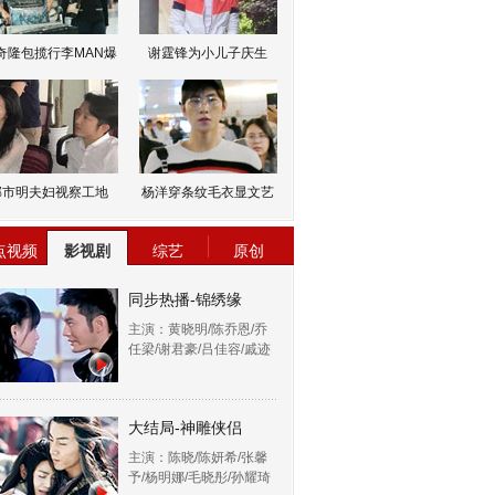
奇隆包揽行李MAN爆
谢霆锋为小儿子庆生
邹市明夫妇视察工地
杨洋穿条纹毛衣显文艺
点视频
影视剧
综艺
原创
同步热播-锦绣缘
主演：黄晓明/陈乔恩/乔
任梁/谢君豪/吕佳容/戚迹
大结局-神雕侠侣
主演：陈晓/陈妍希/张馨
予/杨明娜/毛晓彤/孙耀琦