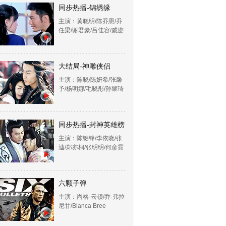
同步热播-锦绣缘
主演：黄晓明/陈乔恩/乔
任梁/谢君豪/吕佳容/戚迹
大结局-神雕侠侣
主演：陈晓/陈妍希/张馨
予/杨明娜/毛晓彤/孙耀琦
同步热播-封神英雄榜
主演：陈键锋/李依晓/张
迪/郑亦桐/张明明/何彦霓
六颗子弹
主演：尚格·云顿/乔·弗拉
尼甘/Bianca Bree