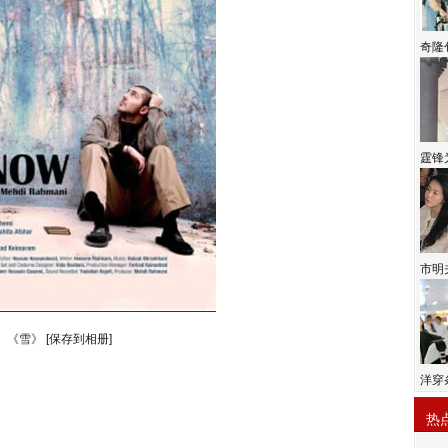
奇隆
霆锋
市明
《雪》
[保存到相册]
洋穿
热