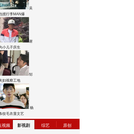
吴
包揽行李MAN爆
谢
为小儿子庆生
邹
夫妇视察工地
杨
条纹毛衣显文艺
点视频
影视剧
综艺
原创