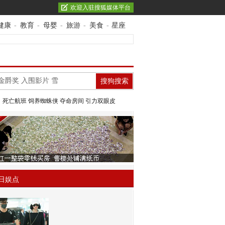
欢迎入驻搜狐媒体平台
健康
-
教育
-
母婴
-
旅游
-
美食
-
星座
：
死亡航班
饲养蜘蛛侠
夺命房间
引力双眼皮
日娱点