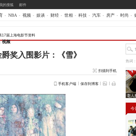
我的搜狐
邮件
育
-
NBA
-
视频
-
娱谈
-
财经
-
世相
-
科技
-
汽车
-
房产
-
时尚
-
第17届上海电影节资料
|
视频
金爵奖入围影片：《雪》
热词
扫描到手机
手机客户端
保存到博客
今