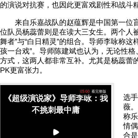
的演说对抗赛，也因此更富戏剧性和战斗
来自乐嘉战队的赵蕴辉是中国第一位盲
位队员杨蕊蕾则是在读大三女生。两个人被
舞者”与“白日精灵”的组合。导师李咏称这
孩一台戏”。导师陈建斌也认为，无论性格
方式，这两人都非常互补。尤其是杨蕊蕾
PK更富张力。
鲁
05:00
看完整版
选手
《超级演说家》导师李咏：我
薇。
不挑刺最中庸
称乐
情偶
合是