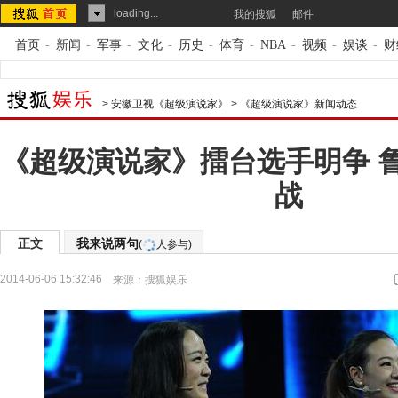
loading...
我的搜狐
邮件
首页
-
新闻
-
军事
-
文化
-
历史
-
体育
-
NBA
-
视频
-
娱谈
-
财
>
安徽卫视《超级演说家》
>
《超级演说家》新闻动态
《超级演说家》擂台选手明争 
战
正文
我来说两句
(
人参与)
2014-06-06 15:32:46
来源：
搜狐娱乐