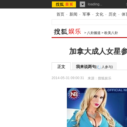
loading...
首页
-
新闻
-
军事
-
文化
-
历史
-
体
>
八卦频道
>
欧美八卦
加拿大成人女星参
正文
我来说两句
(
人参与)
2014-05-31 09:00:31
来源：
搜狐娱乐