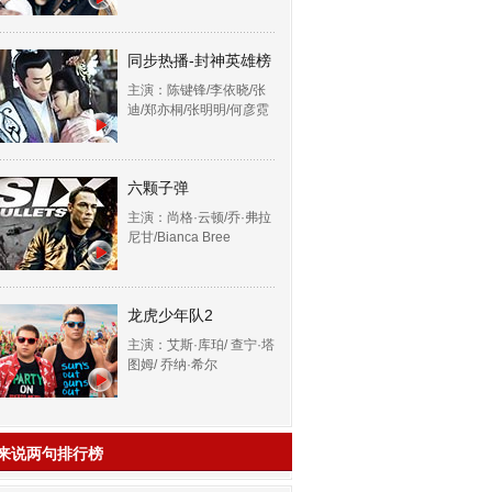
同步热播-封神英雄榜
主演：陈键锋/李依晓/张
迪/郑亦桐/张明明/何彦霓
六颗子弹
主演：尚格·云顿/乔·弗拉
尼甘/Bianca Bree
龙虎少年队2
主演：艾斯·库珀/ 查宁·塔
图姆/ 乔纳·希尔
来说两句排行榜