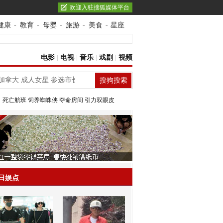
欢迎入驻搜狐媒体平台
健康
-
教育
-
母婴
-
旅游
-
美食
-
星座
电影
|
电视
|
音乐
|
戏剧
|
视频
：
死亡航班
饲养蜘蛛侠
夺命房间
引力双眼皮
日娱点