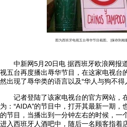
图为西班牙电视五台辱华节目截图。
[保存到相册
中新网5月20日电 据西班牙欧浪网报
视五台再度播出辱华节目，在这家电视台
然出现了辱华类的语言以及“华人与狗不得
记者登陆了该家电视台的官方网站，在
为：“AIDA”的节目中，打开其最新一期，
的节目，当播出到一分钟左右的时候，一个叫
进入西班牙人酒吧中，随后一名顾客指着店