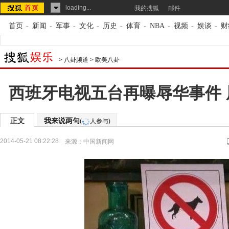
loading...
我的搜狐
邮件
首页
-
新闻
-
军事
-
文化
-
历史
-
体育
-
NBA
-
视频
-
娱谈
-
财
>
八卦频道
>
欧美八卦
西班牙电视五台再曝辱华事件
正文
我来说两句
(
人参与)
2014-05-21 08:22:28
来源：
中国新闻网