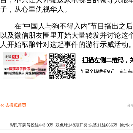
目，不禁让人怀疑这家电视台的领导人根
子，从心里仇视华人。
在“中国人与狗不得入内”节目播出之后
以及微信朋友圈里开始大量转发并讨论这
人开始酝酿针对这起事件的游行示威活动
分
彩民车牌号投注中3.9万
双色球148期开奖:头奖11注666万
徐州小