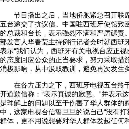
节目播出之后，当地侨胞紧急召开联席
五台递交了抗议信。中国驻西班牙使馆致
的总裁和台长，表示强烈不满和严厉谴责。
部发言人华春莹主持例行记者会时就西班
表示“我们认为，西班牙有关电视台应正视
的态度回应公众的正当要求，努力采取措
消极影响，从中汲取教训，避免再次发生类
在各方压力之下，西班牙电视五台终于
开道歉信称：“表示真诚的歉意。”并表示这
是理解上的问题以至于伤害了华人群体的感
中，这家电视台信誓旦旦的说自己“没有打
群体，更不用说想要对华人群体发起任何种