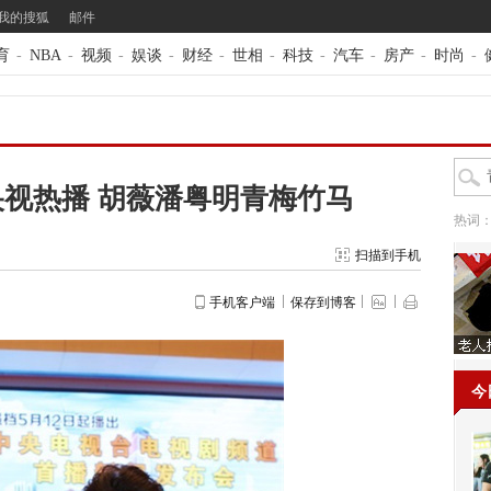
我的搜狐
邮件
育
-
NBA
-
视频
-
娱谈
-
财经
-
世相
-
科技
-
汽车
-
房产
-
时尚
-
视热播 胡薇潘粤明青梅竹马
热词
扫描到手机
手机客户端
保存到博客
今