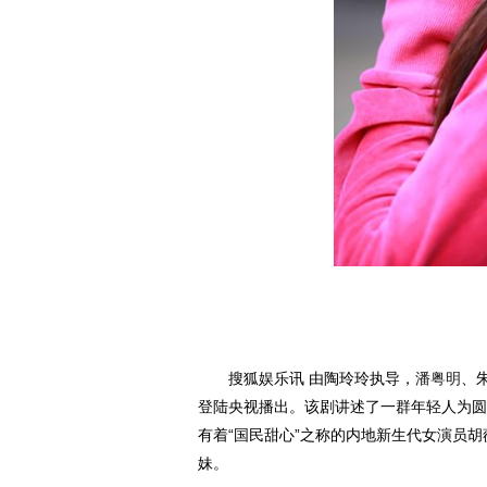
搜狐娱乐讯 由陶玲玲执导，
潘粤明
、
登陆央视播出。该剧讲述了一群年轻人为圆
有着“国民甜心”之称的内地新生代女演员
妹。