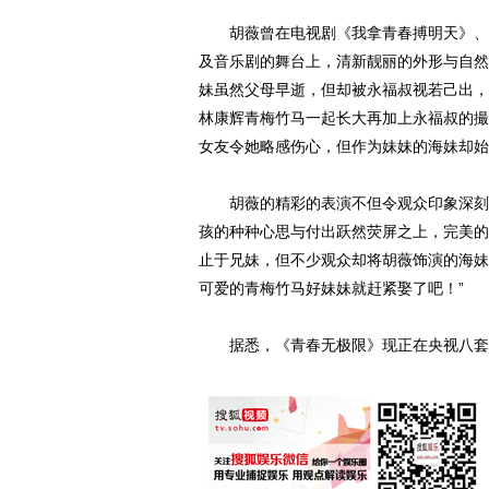
胡薇曾在电视剧《我拿青春搏明天》、《
及音乐剧的舞台上，清新靓丽的外形与自然
妹虽然父母早逝，但却被永福叔视若己出，
林康辉青梅竹马一起长大再加上永福叔的撮
女友令她略感伤心，但作为妹妹的海妹却始
胡薇的精彩的表演不但令观众印象深刻，
孩的种种心思与付出跃然荧屏之上，完美的
止于兄妹，但不少观众却将胡薇饰演的海妹视
可爱的青梅竹马好妹妹就赶紧娶了吧！”
据悉，《青春无极限》现正在央视八套