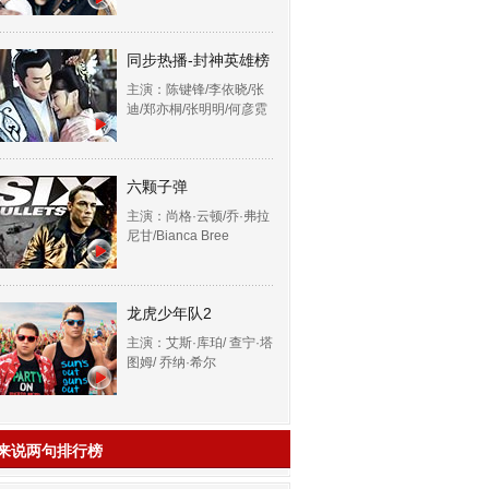
同步热播-封神英雄榜
主演：陈键锋/李依晓/张
迪/郑亦桐/张明明/何彦霓
六颗子弹
主演：尚格·云顿/乔·弗拉
尼甘/Bianca Bree
龙虎少年队2
主演：艾斯·库珀/ 查宁·塔
图姆/ 乔纳·希尔
来说两句排行榜