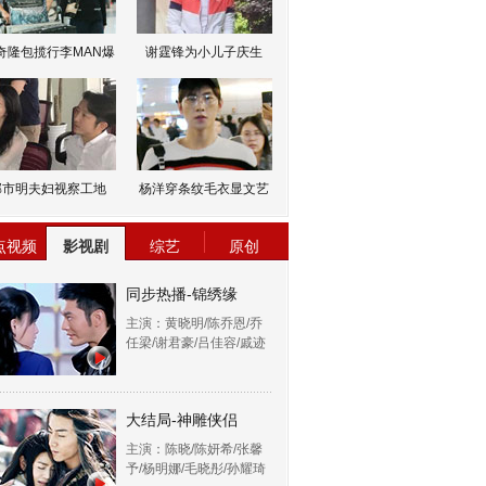
奇隆包揽行李MAN爆
谢霆锋为小儿子庆生
邹市明夫妇视察工地
杨洋穿条纹毛衣显文艺
点视频
影视剧
综艺
原创
同步热播-锦绣缘
主演：黄晓明/陈乔恩/乔
任梁/谢君豪/吕佳容/戚迹
大结局-神雕侠侣
主演：陈晓/陈妍希/张馨
予/杨明娜/毛晓彤/孙耀琦