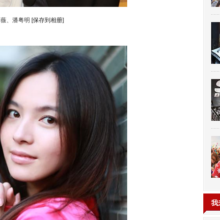
胡薇、潘粤明
[保存到相册]
我