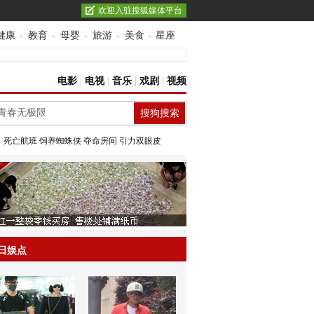
欢迎入驻搜狐媒体平台
健康
-
教育
-
母婴
-
旅游
-
美食
-
星座
电影
|
电视
|
音乐
|
戏剧
|
视频
：
死亡航班
饲养蜘蛛侠
夺命房间
引力双眼皮
日娱点