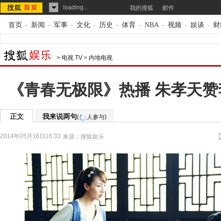
loading...
我的搜狐
邮件
首页
-
新闻
-
军事
-
文化
-
历史
-
体育
-
NBA
-
视频
-
娱谈
-
财
>
电视 TV
>
内地电视
《青春无极限》热播 朱孝天赞
正文
我来说两句
(
人参与)
2014年05月16日16:33
来源：
搜狐娱乐