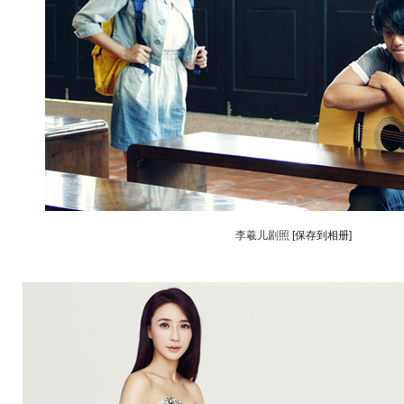
李羲儿剧照
[保存到相册]