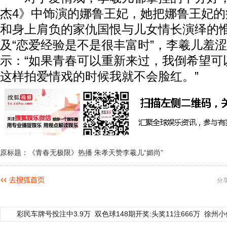
杰4》中饰演的娜鲁王妃，她把娜鲁王妃
和身上肩负的家仇国恨与儿女情长演绎的
及“恋爱经验是不是很丰富时”，李羲儿羞
示：“如果青春可以重新来过，我倒希望可
这样拍爱情戏的时候我就不会脸红。”
原标题：《青春无极限》热播 朱孝天赞李羲儿“媚尚”
分
彩民车牌号投注中3.9万
双色球148期开奖:头奖11注666万
徐州小