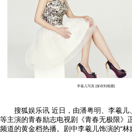
李羲儿写真
[保存到相册]
搜狐娱乐讯 近日，由
潘粤明
、李羲儿
等主演的青春励志电视剧《青春无极限》
频道的黄金档热播。剧中李羲儿饰演的“林