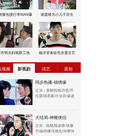
奇隆包揽行李MAN爆
谢霆锋为小儿子庆生
邹市明夫妇视察工地
杨洋穿条纹毛衣显文艺
点视频
影视剧
综艺
原创
同步热播-锦绣缘
主演：黄晓明/陈乔恩/乔
任梁/谢君豪/吕佳容/戚迹
大结局-神雕侠侣
主演：陈晓/陈妍希/张馨
予/杨明娜/毛晓彤/孙耀琦