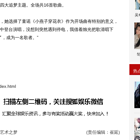
四大追梦主题。全场共16首歌曲。
吴
她选择了童谣《小燕子穿花衣》作为开场曲有特别的意义，
出中登台演唱，没想到突然遇到停电，我借着烛光把歌清唱下
了，成为一名歌者。”
热
dex.html
启艺术之梦
(责任编辑：崔延)