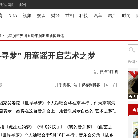
我的搜狐
邮件
育
-
NBA
-
视频
-
娱谈
-
财经
-
世相
-
科技
-
汽车
-
房产
-
时尚
-
季
>
北京演艺界团五周年演出季新闻速递
寻梦” 用童谣开启艺术之梦
热词
扫描到手机
杨
手机客户端
保存到博客
唱家吴春燕《世界寻梦》个人独唱会将在京举行，作为京演集
今
燕表示，她将在这台音乐会上，用音乐展示自己的“艺术之梦”。
《虎娃娃的梦》《想飞的孩子》《我的音乐梦》《曲艺之
《世界寻梦》个人独唱会于5月18日举行，音乐会分为《故乡