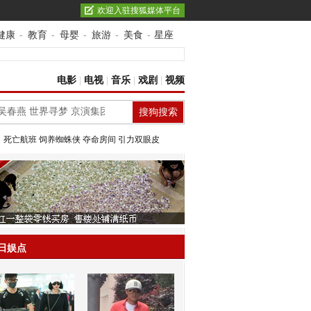
欢迎入驻搜狐媒体平台
健康
-
教育
-
母婴
-
旅游
-
美食
-
星座
电影
|
电视
|
音乐
|
戏剧
|
视频
：
死亡航班
饲养蜘蛛侠
夺命房间
引力双眼皮
日娱点