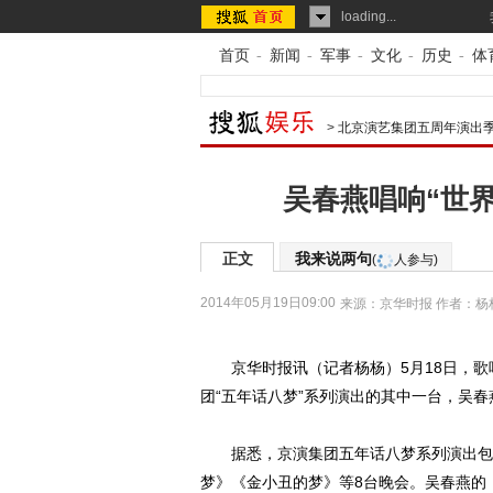
loading...
首页
-
新闻
-
军事
-
文化
-
历史
-
体
>
北京演艺集团五周年演出
吴春燕唱响“世界
正文
我来说两句
(
人参与)
2014年05月19日09:00
来源：
京华时报
作者：杨
京华时报讯（记者杨杨）5月18日，歌
团“五年话八梦”系列演出的其中一台，吴春
据悉，京演集团五年话八梦系列演出包括
梦》《金小丑的梦》等8台晚会。吴春燕的