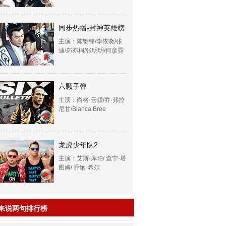
同步热播-封神英雄榜
主演：陈键锋/李依晓/张
迪/郑亦桐/张明明/何彦霓
六颗子弹
主演：尚格·云顿/乔·弗拉
尼甘/Bianca Bree
龙虎少年队2
主演：艾斯·库珀/ 查宁·塔
图姆/ 乔纳·希尔
来说两句排行榜