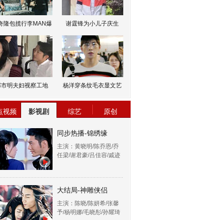
奇隆包揽行李MAN爆
谢霆锋为小儿子庆生
邹市明夫妇视察工地
杨洋穿条纹毛衣显文艺
点视频
影视剧
综艺
原创
同步热播-锦绣缘
主演：黄晓明/陈乔恩/乔
任梁/谢君豪/吕佳容/戚迹
大结局-神雕侠侣
主演：陈晓/陈妍希/张馨
予/杨明娜/毛晓彤/孙耀琦