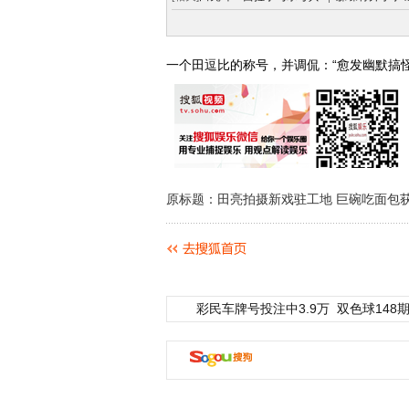
一个田逗比的称号，并调侃：“愈发幽默搞
原标题：田亮拍摄新戏驻工地 巨碗吃面包获
彩民车牌号投注中3.9万
双色球148期