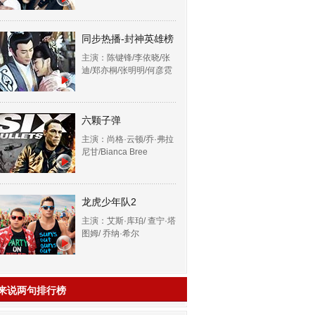
同步热播-封神英雄榜
主演：陈键锋/李依晓/张
迪/郑亦桐/张明明/何彦霓
六颗子弹
主演：尚格·云顿/乔·弗拉
尼甘/Bianca Bree
龙虎少年队2
主演：艾斯·库珀/ 查宁·塔
图姆/ 乔纳·希尔
来说两句排行榜