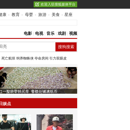
欢迎入驻搜狐媒体平台
健康
-
教育
-
母婴
-
旅游
-
美食
-
星座
电影
|
电视
|
音乐
|
戏剧
|
视频
：
死亡航班
饲养蜘蛛侠
夺命房间
引力双眼皮
日娱点