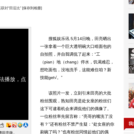
获封“田逗比”
[保存到相册]
搜狐娱乐讯 5月14日晚，
田亮
晒出
一张拿着一个巨大透明碗大口啃面包的
自拍照，并自我调侃了起来：“工
（pian）地（chang）停水，饥渴难忍，
想吃面包，没地洗手，这能难住咱？新
技能get√。”
无法播放，点
该照片一发，立刻引来田亮的大批
粉丝围观，熟知田亮是处女座的粉丝们
这下可逮着机会来调侃他们的偶像了。
一位粉丝率先留言称：“亮哥的嘴洗了没
我
有？”还有粉丝不禁产生疑：“处女座的你
刷碗了吗？”也有粉丝同情起他们的偶
田亮微..