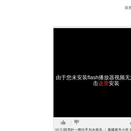
田亮
由于您未安装flash播放器视频
击
这里
安装
[相关]
田亮叶一茜拉手与水母共..
|
森碟将升小学 遭