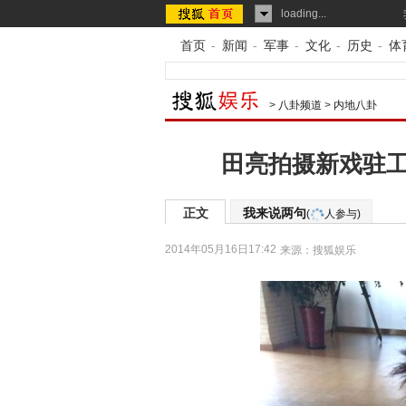
loading...
首页
-
新闻
-
军事
-
文化
-
历史
-
体
>
八卦频道
>
内地八卦
田亮拍摄新戏驻工
正文
我来说两句
(
人参与)
2014年05月16日17:42
来源：
搜狐娱乐