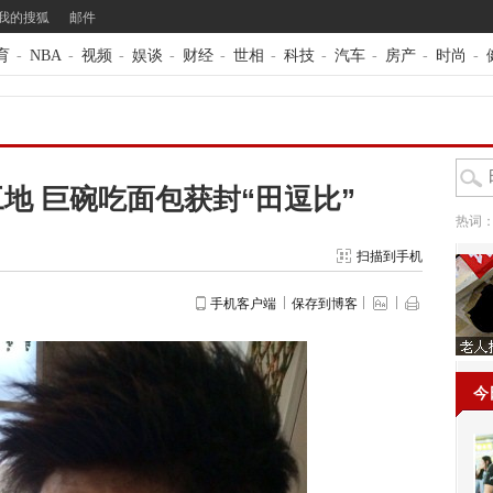
我的搜狐
邮件
育
-
NBA
-
视频
-
娱谈
-
财经
-
世相
-
科技
-
汽车
-
房产
-
时尚
-
地 巨碗吃面包获封“田逗比”
热词
扫描到手机
手机客户端
保存到博客
今