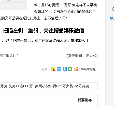
像，并贴心提醒：“亮哥 你这样下去早晚
会饿坏的…”更有粉丝给他们的偶像起了
怪的亮哥是要在逗比的路上一去不复返了吗？”
封“田逗比”
(责任编辑：陈天如)
[保存到博客]
分享：
开奖:头奖11注666万
徐州小伙中得639万大奖
体彩摇奖
我要发布