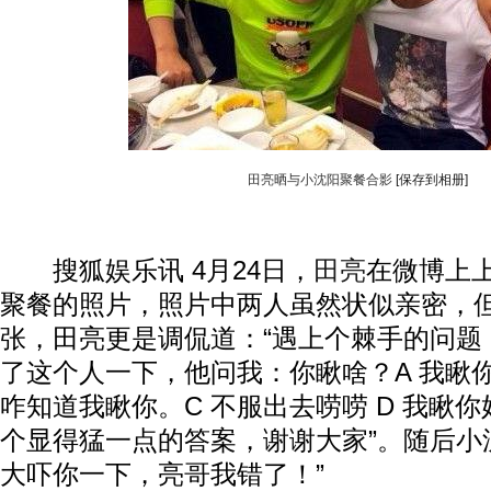
田亮晒与小沈阳聚餐合影
[保存到相册]
搜狐娱乐讯 4月24日，
田亮
在微博上
聚餐的照片，照片中两人虽然状似亲密，
张，田亮更是调侃道：“遇上个棘手的问题
了这个人一下，他问我：你瞅啥？A 我瞅你
咋知道我瞅你。C 不服出去唠唠 D 我瞅
个显得猛一点的答案，谢谢大家”。随后小
大吓你一下，亮哥我错了！”