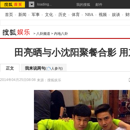
loading...
我的搜狐
邮件
首页
-
新闻
-
军事
-
文化
-
历史
-
体育
-
NBA
-
视频
-
娱谈
-
财
>
八卦频道
>
内地八卦
田亮晒与小沈阳聚餐合影 用
正文
我来说两句
(
人参与)
2014年04月25日08:08
来源：
搜狐娱乐