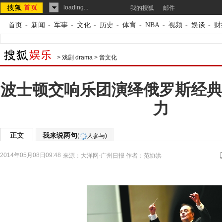
loading...
我的搜狐
邮件
首页
-
新闻
-
军事
-
文化
-
历史
-
体育
-
NBA
-
视频
-
娱谈
-
财
>
戏剧 drama
>
音文化
波士顿交响乐团演绎俄罗斯经典
力
正文
我来说两句
(
人参与)
2014年05月08日09:48
来源：
大洋网-广州日报
作者：范协洪