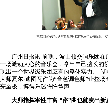
率真洒脱的夏尔·迪图瓦返场时指挥观众们如何鼓掌。
[
广州日报讯 前晚，波士顿交响乐团在
一场激动人心的音乐会，拿出自己擅长的
现出一个世界级乐团应有的整体实力。临
大师夏尔·迪图瓦作为“音色调色师”让整
亮至极，博得乐迷阵阵掌声。
大师指挥率性丰富 “俗”曲也能奏出新