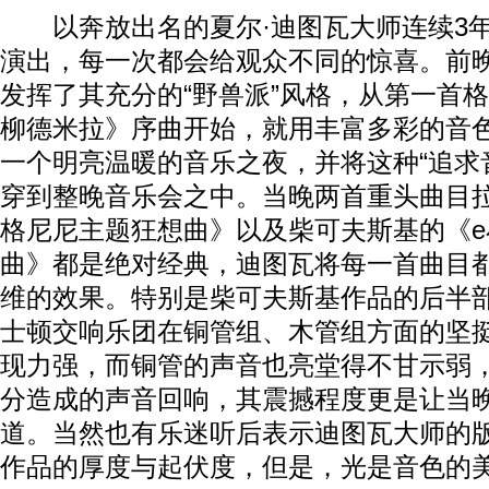
以奔放出名的夏尔·迪图瓦大师连续3年
演出，每一次都会给观众不同的惊喜。前
发挥了其充分的“野兽派”风格，从第一首
柳德米拉》序曲开始，就用丰富多彩的音
一个明亮温暖的音乐之夜，并将这种“追求
穿到整晚音乐会之中。当晚两首重头曲目
格尼尼主题狂想曲》以及柴可夫斯基的《e
曲》都是绝对经典，迪图瓦将每一首曲目
维的效果。特别是柴可夫斯基作品的后半
士顿交响乐团在铜管组、木管组方面的坚
现力强，而铜管的声音也亮堂得不甘示弱
分造成的声音回响，其震撼程度更是让当
道。当然也有乐迷听后表示迪图瓦大师的
作品的厚度与起伏度，但是，光是音色的