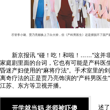
尽管李小璐、贾乃亮都换上了白大褂，但《产科男医生》还是摆脱不了国产
新京报讯 “碰！吃！和啦！……”这并
家庭剧里面的台词，它也有可能是产科医
昏迷产妇使用的“麻将疗法”。手术室里的
离奇疗法的正是
贾乃亮
饰演的“产科男医生
江苏、东方等卫视开播。
《
述了
开学就当妈 老师被吓傻