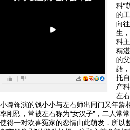
科“
的工
向往
生，
科主
精湛
的父
龉，
托自
产科
左右
小璐
饰演的钱小小与左右师出同门又年龄
率刚烈，常被左右称为“女汉子”，二人常
使得一对欢喜冤家的恋情由此萌发，所以整