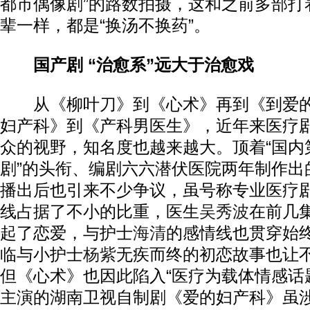
都市偶像剧”的路数拍摄，这和之前多部打
辈一样，都是“换汤不换药”。
国产剧 “治愈系”远大于治愈戏
从《柳叶刀》到《心术》再到《到爱的
妇产科》到《产科男医生》，近年来医疗
众的视野，知名度也越来越大。顶着“国内
剧”的头衔、编剧六六潜伏医院两年制作出
播出后也引来不少争议，虽号称专业医疗
线占据了不小的比重，医生
吴秀波
在前几
起了恋爱，与护士
海清
的感情线也贯穿始终
临与小护士
杨紫
无疾而终的初恋故事也让
但《心术》也因此陷入“医疗为载体情感话
主演的湖南卫视自制剧《爱的妇产科》虽