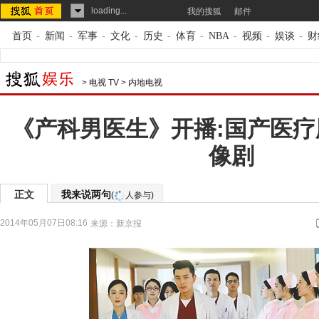
loading...
我的搜狐
邮件
首页
-
新闻
-
军事
-
文化
-
历史
-
体育
-
NBA
-
视频
-
娱谈
-
财
>
电视 TV
>
内地电视
《产科男医生》开播:国产医
像剧
正文
我来说两句
(
人参与)
2014年05月07日08:16
来源：
新京报