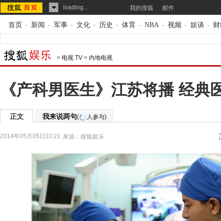
loading...
我的搜狐
邮件
首页
-
新闻
-
军事
-
文化
-
历史
-
体育
-
NBA
-
视频
-
娱谈
-
财
>
电视 TV
>
内地电视
《产科男医生》江苏将播 经典
正文
我来说两句
(
人参与)
2014年05月05日10:21
来源：
搜狐娱乐