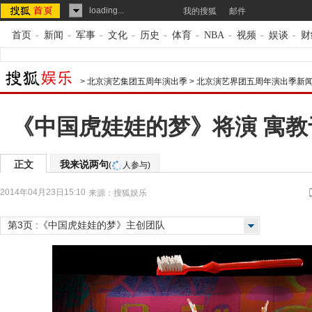
loading...
我的搜狐
邮件
首页
-
新闻
-
军事
-
文化
-
历史
-
体育
-
NBA
-
视频
-
娱谈
-
财
>
北京演艺集团五周年演出季
>
北京演艺界团五周年演出季新
《中国虎娃娃的梦》将演 寓
正文
我来说两句
(
人参与)
2014年04月23日15:10
来源：
搜狐娱乐
第3页 :《中国虎娃娃的梦》主创团队