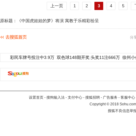
上一页
1
2
3
4
5
原标题：《中国虎娃娃的梦》将演 寓教于乐精彩纷呈
分
彩民车牌号投注中3.9万
双色球148期开奖:头奖11注666万
徐州小
设置首页
-
搜狗输入法
-
支付中心
-
搜狐招聘
-
广告服务
-
客服中心
Copyright
©
2018 Sohu.com 
搜狐不良信息举