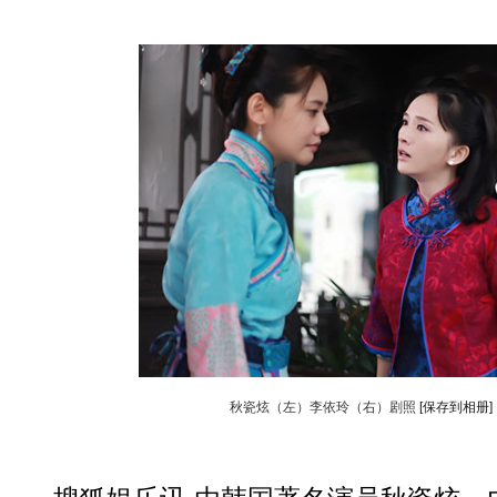
秋瓷炫（左）李依玲（右）剧照
[保存到相册]