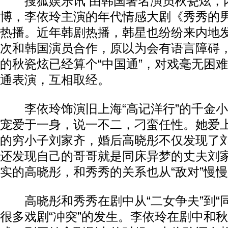
搜狐娱乐讯 由韩国著名演员秋瓷炫，
博，李依玲主演的年代情感大剧《秀秀的
热播。近年韩剧热播，韩星也纷纷来内地
次和韩国演员合作，原以为会有语言障碍
的秋瓷炫已经算个“中国通”，对戏毫无困
通表演，互相取经。
李依玲饰演旧上海“高记洋行”的千金小
宠爱于一身，说一不二，刁蛮任性。她爱
的穷小子刘家齐，婚后高晓彤不仅发现了
还发现自己的哥哥就是同床异梦的丈夫刘
实的高晓彤，和秀秀的关系也从“敌对”慢慢
高晓彤和秀秀在剧中从“二女争夫”到“同
很多戏剧“冲突”的发生。李依玲在剧中和