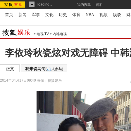
loading...
我的搜狐
邮件
首页
-
新闻
-
军事
-
文化
-
历史
-
体育
-
NBA
-
视频
-
娱谈
-
财
>
电视 TV
>
内地电视
李依玲秋瓷炫对戏无障碍 中
正文
我来说两句
(
人参与)
2014年04月17日09:40
来源：
搜狐娱乐