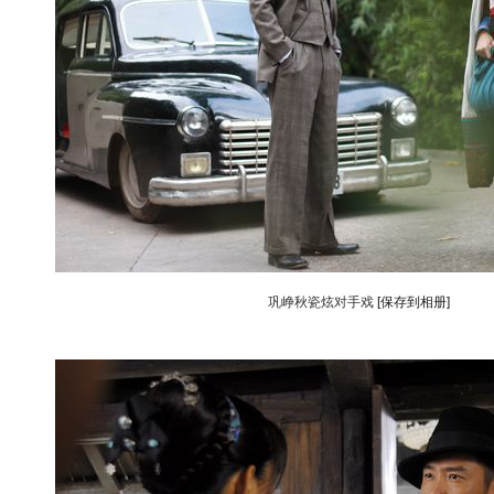
巩峥秋瓷炫对手戏
[保存到相册]