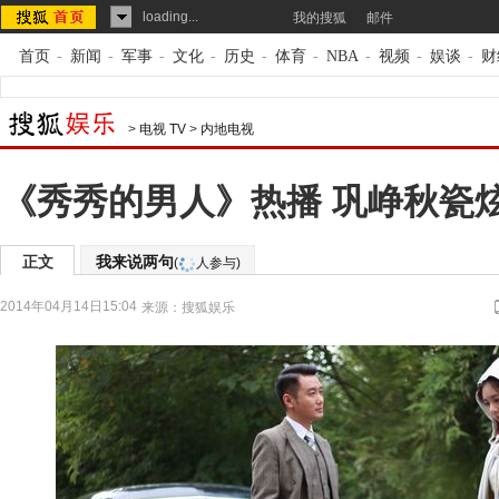
loading...
我的搜狐
邮件
首页
-
新闻
-
军事
-
文化
-
历史
-
体育
-
NBA
-
视频
-
娱谈
-
财
>
电视 TV
>
内地电视
《秀秀的男人》热播 巩峥秋瓷
正文
我来说两句
(
人参与)
2014年04月14日15:04
来源：
搜狐娱乐