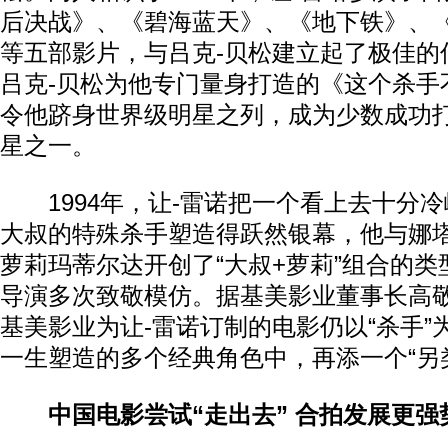
后决战》、《碧海蓝天》、《地下铁》、
等五部影片，与吕克-贝松建立起了极佳的
吕克-贝松为他专门量身打造的《这个杀手
令他跻身世界级明星之列，成为少数成功
星之一。
1994年，让-雷诺把一个看上去十分冷
大叔的特殊杀手塑造得跃然银幕，他与娜塔
萝莉玛蒂尔达开创了“大叔+萝莉”组合的
导演多次致敬模仿。据基美影业董事长高
基美影业为让-雷诺订制的电影仍以“杀手”
一生塑造的多个经典角色中，再添一个“另
中国电影尝试“走出去” 合拍发展更强