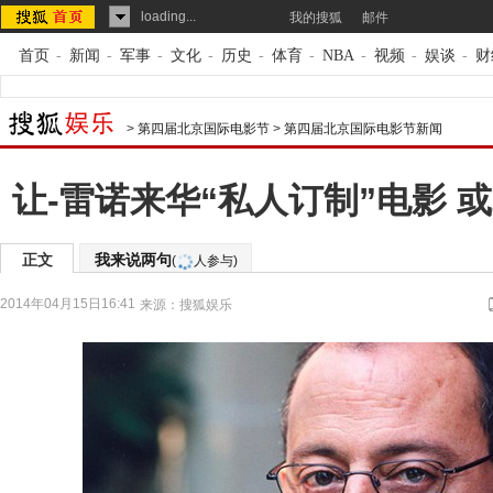
loading...
我的搜狐
邮件
首页
-
新闻
-
军事
-
文化
-
历史
-
体育
-
NBA
-
视频
-
娱谈
-
财
>
第四届北京国际电影节
>
第四届北京国际电影节新闻
让-雷诺来华“私人订制”电影 
正文
我来说两句
(
人参与)
2014年04月15日16:41
来源：
搜狐娱乐