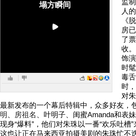
监制
塌方瞬间
人的
《脱
房已
了票
收。
饰演
时髦
毒舌
时，
对朱
最新发布的一个幕后特辑中，众多好友，
明
、
房祖名
、叶明子、闺蜜Amanda和表妹
现身“爆料”，他们对朱珠以一番“欢乐吐槽
这也让正在马来西亚拍摄美剧的朱珠忙不