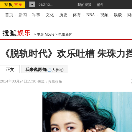
loading...
我的搜狐
邮件
首页
-
新闻
-
军事
-
文化
-
历史
-
体育
-
NBA
-
视频
-
娱谈
-
财
>
电影 Movie
>
电影新闻
《脱轨时代》欢乐吐槽 朱珠力
正文
我来说两句
(
人参与)
2014年03月24日15:36
来源：
搜狐娱乐