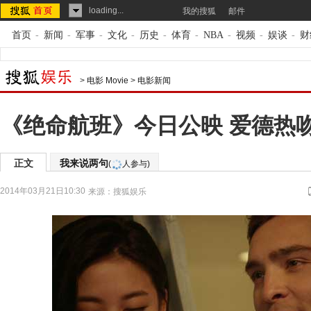
loading...
我的搜狐
邮件
首页
-
新闻
-
军事
-
文化
-
历史
-
体育
-
NBA
-
视频
-
娱谈
-
财
>
电影 Movie
>
电影新闻
《绝命航班》今日公映 爱德热
正文
我来说两句
(
人参与)
2014年03月21日10:30
来源：
搜狐娱乐