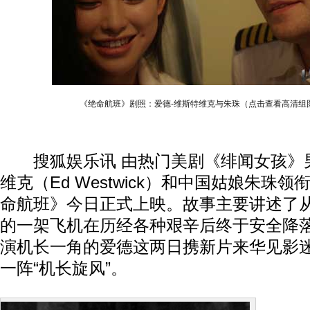
《绝命航班》剧照：爱德-维斯特维克与朱珠（点击查看高清组
搜狐娱乐讯 由热门美剧《绯闻女孩》男
维克（Ed Westwick）和中国姑娘朱珠
命航班》今日正式上映。故事主要讲述了
的一架飞机在历经各种艰辛后终于安全降
演机长一角的爱德这两日携新片来华见影
一阵“机长旋风”。