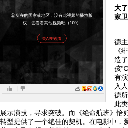
大了
您所在的国家或地区，没有此视频的播放版
家卫
权，去看看其他视频吧（100）
中
去APP观看
德主
《绯
造了
孩”C
有演
入人
德所
此类
展示演技，寻求突破。而《绝命航班》恰
转型提供了一个绝佳的契机。在电影中，