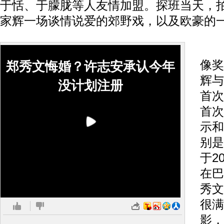
于恬、于朦胧等人友情加盟。探班当天，
家辉一场谈情说爱的郊野戏，以及欧豪的
同
像奖
郑秀文悔婚？许志安承认今年
辉与
没计划注册
首次
首次
示和
别是
于2
在巴
秀文
很满
影，