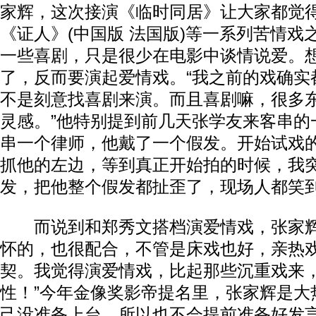
家辉，这次接演《临时同居》让大家都觉
《证人》(中国版 法国版)等一系列苦情戏
一些喜剧，只是很少在电影中谈情说爱。
了，反而要演起爱情戏。“我之前的戏确实
不是刻意找喜剧来演。而且喜剧嘛，很多
灵感。”他特别提到前几天张学友来客串的
串一个律师，他戴了一个假发。开始试戏
抓他的左边，等到真正开始拍的时候，我
发，把他整个假发都扯歪了，现场人都笑到
而说到和郑秀文搭档演爱情戏，张家辉
怀的，也很配合，不管是床戏也好，亲热
契。我觉得演爱情戏，比起那些沉重戏来
性！”今年金像奖影帝提名里，张家辉是大
己没准备上台，所以也不会提前准备好发