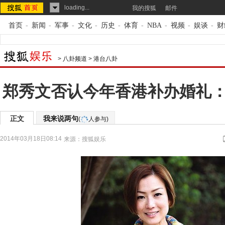
loading...
我的搜狐
邮件
首页
-
新闻
-
军事
-
文化
-
历史
-
体育
-
NBA
-
视频
-
娱谈
-
财
>
八卦频道
>
港台八卦
郑秀文否认今年香港补办婚礼
正文
我来说两句
(
人参与)
2014年03月18日08:14
来源：
搜狐娱乐