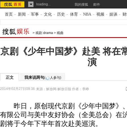
loading...
我的搜狐
邮件
首页
-
新闻
-
军事
-
文化
-
历史
-
体育
-
NBA
-
视频
-
娱谈
-
财
>
戏剧 drama
>
戏曲
京剧《少年中国梦》赴美 将在
演
正文
我来说两句
(
人参与)
2014年02月27日09:36
来源：
解放网-解放日报
作者：李峥
昨日，原创现代京剧《少年中国梦》、
有限公司与美中友好协会（全美总会）在
剧将于今年下半年首次赴美巡演。