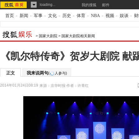
loading...
我的搜狐
邮件
首页
-
新闻
-
军事
-
文化
-
历史
-
体育
-
NBA
-
视频
-
娱谈
-
财
>
国家大剧院
>
国家大剧院相关新闻
《凯尔特传奇》贺岁大剧院 献
正文
我来说两句
(
人参与)
2014年01月24日08:19
来源：
京华时报
作者：许青红