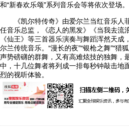
和“新春欢乐颂”系列音乐会等将依次登场。
《凯尔特传奇》由爱尔兰当红音乐人菲
任音乐总监，《恋人的黑发》《当我去流
《仙王》等三首器乐演奏与舞蹈浑然天成
尔兰传统音乐。“漫长的夜”“银枪之舞”“猎
声势磅礴的群舞，又有高难炫技的独舞，
中，十几位舞者将列成一排每秒钟敲击地面
烈的视听体验。