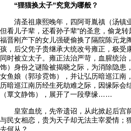
“狸猫换太子”究竟为哪般？
清圣祖康熙晚年，四阿哥胤禛（汤镇业
但看儿子辈，还看孙子辈”的圣意，偷龙转
福晋刚产下的女儿强硬偷换了隔院陈元龙
孩，后父凭子贵继承大统改号雍正，极受
同时被立太子。雍正法治严苛，血腥统治
饰）身份之谜险被揭晓之际，为消除隐患，
女鱼娘（郭珍霓饰），并让弘历暗巡江南
历暗巡江南历经生死劫难之际，因缘际会
（覃文静饰），展开了一段孽缘……
皇室血统，先帝遗诏，从此掀起后宫前
与民女相恋，贵为天子却无法主宰爱情；
去何从？