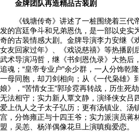
金牌团队再造精品古装剧
《钱塘传奇》讲述了一桩围绕着三代帝
发的宫廷争斗和兄弟恩仇，是一部以史实
奇的古装情感大剧。金牌导演李力安继《
女友回家过年》、《戏说慈禧》等热播剧
武术导演冯哲，继《书剑恩仇录》大热后，
追魂；“皇帝专业户”余少群，一人分饰乾
一母同胞，却刀剑相向；从《一代枭雄》
娘》，“苦情女王”郭珍霓再转战，历生死
无法相守；实力新人覃文静，演绎侠女吕
爱上仇人之子太子弘历；更有汤镇业、汤
宫，分饰雍正与十四王爷；实力派演员蒋
盟，吴恙、杨洋偶像花旦上演嗔痴爱恋。