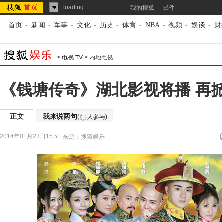
loading...
我的搜狐
邮件
首页
-
新闻
-
军事
-
文化
-
历史
-
体育
-
NBA
-
视频
-
娱谈
-
财
>
电视 TV
>
内地电视
《钱塘传奇》湖北影视将播 再
正文
我来说两句
(
人参与)
2014年01月23日15:51
来源：
搜狐娱乐