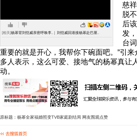
慈祥
脱不
后该
发，
[相关]
杨幂背刘恺威亲密呼唤李..
|
刘恺威回港接杨幂赴巴厘..
台词
重要的就是开心，我帮你下碗面吧。”引来
多人表示，这么可爱、接地气的杨幂真让人
动。
原标题：杨幂全家福婚照变TVB家庭剧结局 网友围观点赞