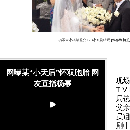
杨幂全家福婚照变TVB家庭剧结局
[保存到相册
网曝某“小天后”怀双胞胎 网
现场
友直指杨幂
T 
局镜
父亲
员)
剧中