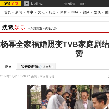
loading...
我的搜狐
邮件
首页
-
新闻
-
军事
-
文化
-
历史
-
体育
-
NBA
-
视频
-
娱谈
-
财
>
八卦频道
>
内地八卦
杨幂全家福婚照变TVB家庭剧结
赞
正文
我来说两句
(
人参与)
2014年01月13日08:27
来源：
南方都市报