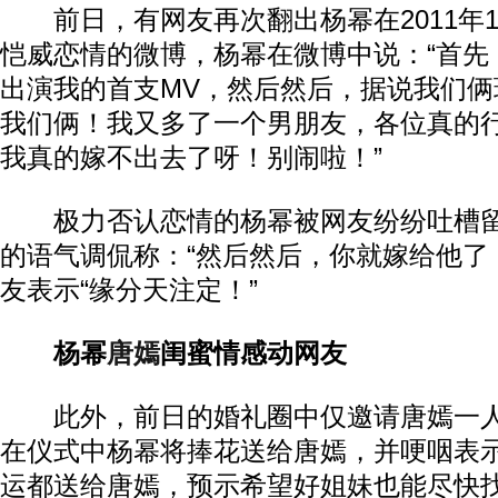
前日，有网友再次翻出杨幂在2011年1
恺威恋情的微博，杨幂在微博中说：“首先
出演我的首支MV，然后然后，据说我们俩
我们俩！我又多了一个男朋友，各位真的
我真的嫁不出去了呀！别闹啦！”
极力否认恋情的杨幂被网友纷纷吐槽留
的语气调侃称：“然后然后，你就嫁给他了
友表示“缘分天注定！”
杨幂
唐嫣
闺蜜情感动网友
此外，前日的婚礼圈中仅邀请唐嫣一人
在仪式中杨幂将捧花送给唐嫣，并哽咽表
运都送给唐嫣，预示希望好姐妹也能尽快