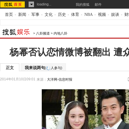
loading...
我的搜狐
邮件
首页
-
新闻
-
军事
-
文化
-
历史
-
体育
-
NBA
-
视频
-
娱谈
-
财
>
八卦频道
>
内地八卦
杨幂否认恋情微博被翻出 遭
正文
我来说两句
(
人参与)
2014年01月10日09:01
来源：
大洋网-信息时报