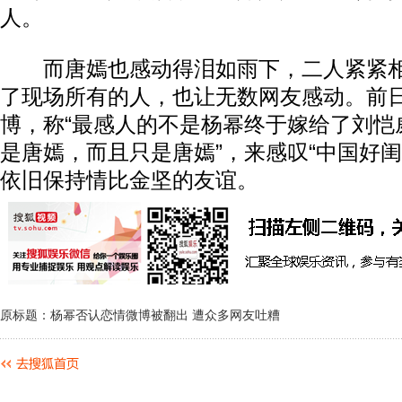
人。
而唐嫣也感动得泪如雨下，二人紧紧相
了现场所有的人，也让无数网友感动。前
博，称“最感人的不是杨幂终于嫁给了刘恺
是唐嫣，而且只是唐嫣”，来感叹“中国好闺
依旧保持情比金坚的友谊。
原标题：杨幂否认恋情微博被翻出 遭众多网友吐糟