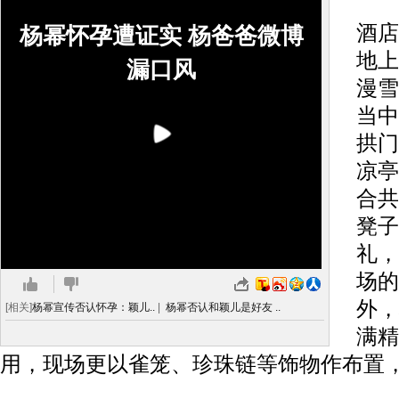
前
酒店
杨幂怀孕遭证实 杨爸爸微博
地上
漏口风
漫雪
当中
拱门
凉亭
合共
凳子
礼，
场的
外，
[相关]
杨幂宣传否认怀孕：颖儿..
|
杨幂否认和颖儿是好友 ..
满精
用，现场更以雀笼、珍珠链等饰物作布置