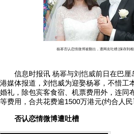
杨幂否认恋情微博被翻出，遭网友吐槽
[保存到相
信息时报讯
杨幂
与
刘恺威
前日在巴厘
港媒体报道，刘恺威为迎娶杨幂，不惜工
婚礼，除包宾客食宿、机票费用外，连同
等费用，合共花费逾1500万港元(约合人民币
否认恋情微博遭吐槽