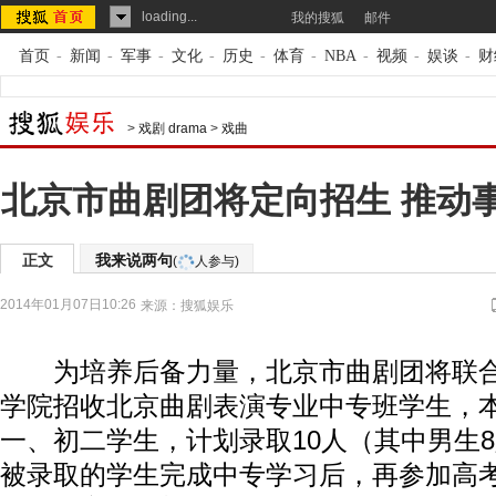
loading...
我的搜狐
邮件
首页
-
新闻
-
军事
-
文化
-
历史
-
体育
-
NBA
-
视频
-
娱谈
-
财
>
戏剧 drama
>
戏曲
北京市曲剧团将定向招生 推动
正文
我来说两句
(
人参与)
2014年01月07日10:26
来源：
搜狐娱乐
为培养后备力量，北京市曲剧团将联合
学院招收北京曲剧表演专业中专班学生，
一、初二学生，计划录取10人（其中男生
被录取的学生完成中专学习后，再参加高