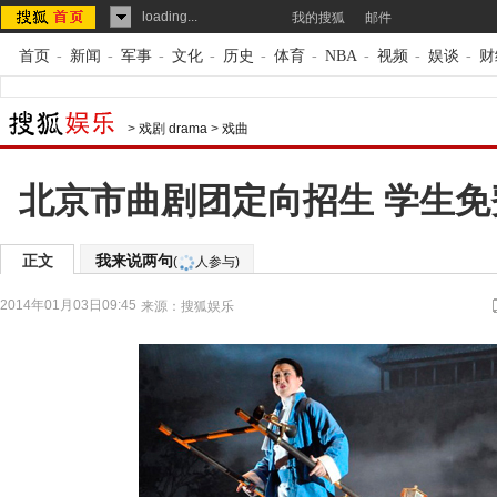
loading...
我的搜狐
邮件
首页
-
新闻
-
军事
-
文化
-
历史
-
体育
-
NBA
-
视频
-
娱谈
-
财
>
戏剧 drama
>
戏曲
北京市曲剧团定向招生 学生
正文
我来说两句
(
人参与)
2014年01月03日09:45
来源：
搜狐娱乐