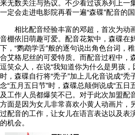
来无数关注与热议。不少看过该系列上一
一定会走进电影院再看一遍“森碟”配音的
相比配音经验丰富的邓超，首次为动画
音棚依旧萌趣可爱。配音花絮中，森碟在
下，“鹦鹉学舌”般的逐句说出角色台词，
合艾格尼丝的可爱特质。而配音过程中，
逗笑众人，在说“我知道你为什么是男孩，
时，森碟自行将“秃子”加上儿化音说成“秃
念“五月五日节”时，森碟总颠倒说成“五日
及工作人员都爆笑不已。对于此次加盟配
方面是因为女儿非常喜欢小黄人动画片，
过配音的工作，让女儿在语言表达以及表
的机会。