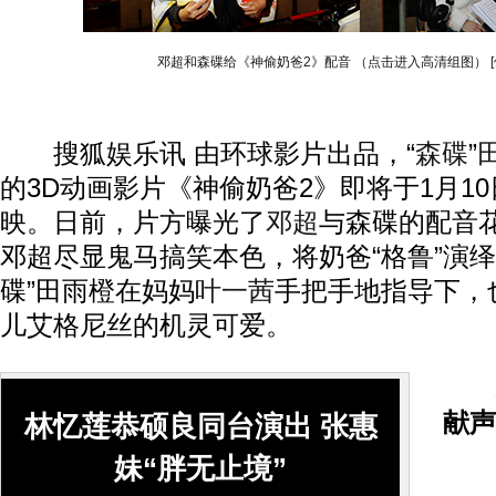
邓超和森碟给《神偷奶爸2》配音 （点击进入高清组图）
搜狐娱乐讯 由环球影片出品，“
森碟
”
的3D动画影片《神偷奶爸2》即将于1月1
映。日前，片方曝光了
邓超
与森碟的配音
邓超尽显鬼马搞笑本色，将奶爸“格鲁”演绎
碟”田雨橙在妈妈
叶一茜
手把手地指导下，
儿艾格尼丝的机灵可爱。
献声
林忆莲恭硕良同台演出 张惠
妹“胖无止境”
在