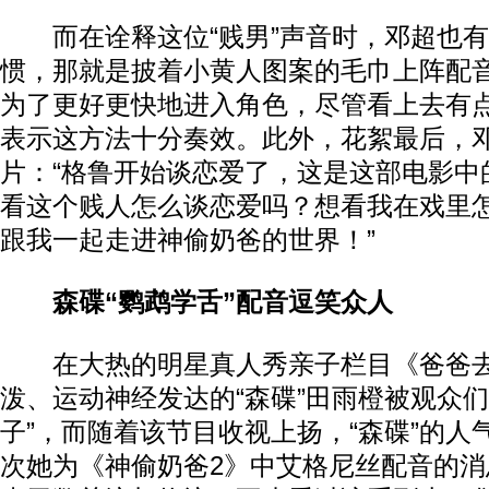
而在诠释这位“贱男”声音时，邓超也有自
惯，那就是披着小黄人图案的毛巾上阵配
为了更好更快地进入角色，尽管看上去有
表示这方法十分奏效。此外，花絮最后，
片：“格鲁开始谈恋爱了，这是这部电影中
看这个贱人怎么谈恋爱吗？想看我在戏里
跟我一起走进神偷奶爸的世界！”
森碟“鹦鹉学舌”配音逗笑众人
在大热的明星真人秀亲子栏目《爸爸去
泼、运动神经发达的“森碟”田雨橙被观众们
子”，而随着该节目收视上扬，“森碟”的人
次她为《神偷奶爸2》中艾格尼丝配音的