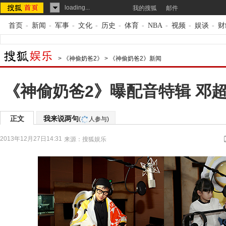
loading...
我的搜狐
邮件
首页
-
新闻
-
军事
-
文化
-
历史
-
体育
-
NBA
-
视频
-
娱谈
-
财
>
《神偷奶爸2》
>
《神偷奶爸2》新闻
《神偷奶爸2》曝配音特辑 邓
正文
我来说两句
(
人参与)
2013年12月27日14:31
来源：
搜狐娱乐