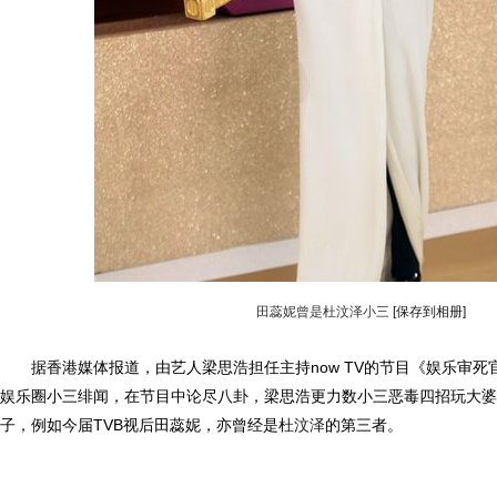
田蕊妮曾是杜汶泽小三
[保存到相册]
据香港媒体报道，由艺人梁思浩担任主持now TV的节目《娱乐审死
娱乐圈小三绯闻，在节目中论尽八卦，梁思浩更力数小三恶毒四招玩大婆
子，例如今届TVB视后田蕊妮，亦曾经是
杜汶泽
的第三者。