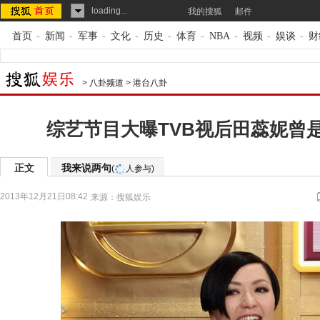
loading...
我的搜狐
邮件
首页
-
新闻
-
军事
-
文化
-
历史
-
体育
-
NBA
-
视频
-
娱谈
-
财
>
八卦频道
>
港台八卦
综艺节目大曝TVB视后田蕊妮曾
正文
我来说两句
(
人参与)
2013年12月21日08:42
来源：
搜狐娱乐