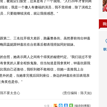
境，被观众们接受，总算是有了一个成绩。”入行20年才拿到两
到现在，我是一个傻人有傻福的演员，我不觉得难，除了演戏之
员，只要能继续演戏，就让我很感恩。”
我
第二、三名拉开很大差距，跑赢整条街。虽然赛前传出钟嘉
晚田蕊妮跟钟嘉欣在台前幕后都表现得如同好姐妹。
合照，她表示两人之间有个得奖的秘密约定。“我们说过不管
有拿奖的人要全程扮鬼脸。但当知道是我拿奖时，钟嘉欣跟我
比我自己还激动，我听到都不敢相信，但她一直推我上台
蕊妮意外的是，当她拿完视后回到座位，身边的钟嘉欣依旧表现亲
主角奖也是你。”
我不要太贪心
(责任编辑：陈天如)
[保存到博客]
分享：