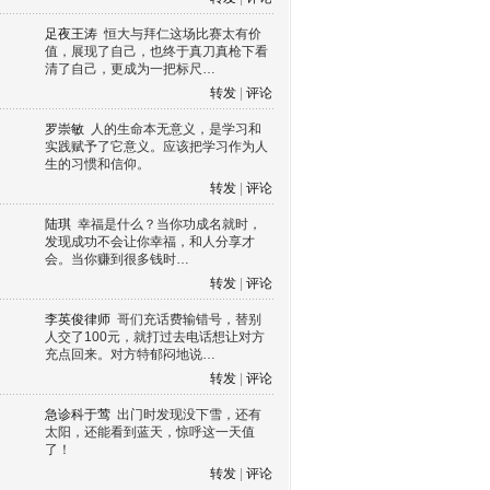
足夜王涛
恒大与拜仁这场比赛太有价
值，展现了自己，也终于真刀真枪下看
清了自己，更成为一把标尺…
转发
|
评论
罗崇敏
人的生命本无意义，是学习和
实践赋予了它意义。应该把学习作为人
生的习惯和信仰。
转发
|
评论
陆琪
幸福是什么？当你功成名就时，
发现成功不会让你幸福，和人分享才
会。当你赚到很多钱时…
转发
|
评论
李英俊律师
哥们充话费输错号，替别
人交了100元，就打过去电话想让对方
充点回来。对方特郁闷地说…
转发
|
评论
急诊科于莺
出门时发现没下雪，还有
太阳，还能看到蓝天，惊呼这一天值
了！
转发
|
评论