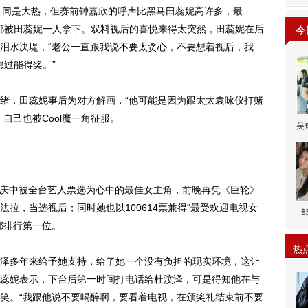
，同是大热，但赛前钟嘉欣的呼声比黑马田蕊妮高许多，最
却都被田蕊妮一人拿下。双料视后的喜悦来得太突然，田蕊妮在后
今
泪水决堤，“老公一直跟我说不要太贪心，不要想着视后，我
想过能得奖。”
，田蕊妮事后为对方解画，“他可能是因为跟太太袁咏仪打赌
自己也被Cool魔一角征服。
吴
庆中被全台艺人票选为心中的最佳女主角，前晚再凭《巨轮》
拉，当选视后；同时她也以100614票兼得“最受欢迎电视女
都排行第一位。
热
多年来给予她支持，给了她一个没有负担的现实环境，这让
蕊妮表示，下台后第一时间打电话给杜汶泽，可是得知他在与
笑。“我跟他说不要喝醉啊，要看着电视，在颁奖礼结束前不要