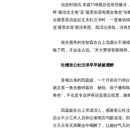
信息时报讯 本届TVB视后也有些爆冷
终“最佳女主角”及“最受欢迎电视女角色”
台接受采访提起丈夫
杜汶泽
时，一度激动得
连‘最受欢迎’都没有想。我泪点很低，没有
错失视帝的张智霖在台上流露出不满情绪
输了吧，才会这么说。”并大赞张智霖很帅，
吐槽老公杜汶泽早早就被灌醉
亚视出身的田蕊妮，一个月前在TVB台
姚文英一角击败钟嘉欣、杨怡、徐子珊和陈法
角色”，不论是专业评审还是观众投票，她
田蕊妮在台上哭成泪人，感谢老公杜汶泽
后台不少工作人员和记者闻言均眼湿湿。田
古天乐
等兄弟聚会中喝醉了，让她好气又好