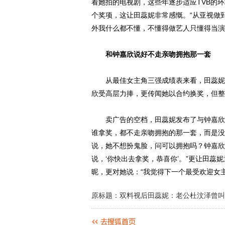
看她拍的电视剧，这些年逐步适应TVB的环
个奖项，这让田蕊妮非常感慨。“从亚视做
外我什么都不懂，不懂得做艺人只懂得当演
和钟嘉欣说好不走亲吻拥抱那一套
从最佳女主角三强成绩表来看，田蕊妮跟
欣受高层力捧，更传闻她以合约换奖，但整
卖广告的空档，田蕊妮发布了与钟嘉欣的
谁拿奖，都不走亲吻拥抱的那一套，而是没
说，她不想扮鬼脸，问可以拥抱吗？钟嘉欣
说，‘你快出去拿奖，恭喜你’。”更让田
昵，更对她说：“我觉得下一个最受欢迎女
原标题：双料视后田蕊妮：老公杜汶泽曾叫