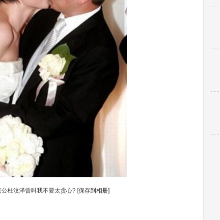
老公杜汶泽曾叫我不要太贪心?
[保存到相册]