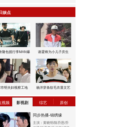
日娱点
奇隆包揽行李MAN爆
谢霆锋为小儿子庆生
邹市明夫妇视察工地
杨洋穿条纹毛衣显文艺
点视频
影视剧
综艺
原创
同步热播-锦绣缘
主演：黄晓明/陈乔恩/乔