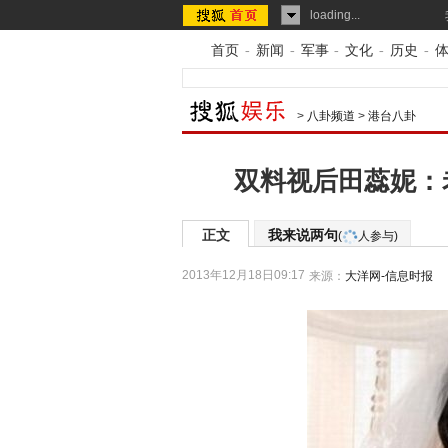
loading...
首页
-
新闻
-
军事
-
文化
-
历史
-
>
八卦频道
>
港台八卦
双料视后田蕊妮：
正文
我来说两句
(
人参与)
2013年12月18日09:17
来源：
大洋网-信息时报