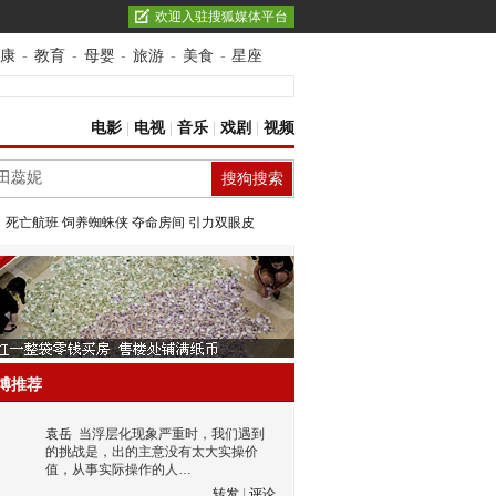
欢迎入驻搜狐媒体平台
康
-
教育
-
母婴
-
旅游
-
美食
-
星座
电影
|
电视
|
音乐
|
戏剧
|
视频
：
死亡航班
饲养蜘蛛侠
夺命房间
引力双眼皮
博推荐
袁岳
当浮层化现象严重时，我们遇到
的挑战是，出的主意没有太大实操价
值，从事实际操作的人…
转发
|
评论