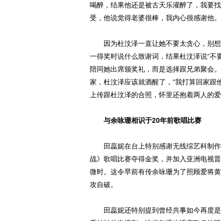
喝醉，结果他还是被古天乐灌醉了，我要找
受，他说觉得老婆很棒，我内心很感谢他。
因为杜汶泽一直让她不要太贪心，别想着
一得奖时说什么致谢词，结果杜汶泽说“不
陪同她出席颁奖礼，而是选择跟兄弟聚会。
家，杜汶泽应该就酒醒了，“我打算回家跟
上传跟杜汶泽的合照，怀里还抱着两人的爱
与余咏珊相识于20年前歌唱比赛
田蕊妮在台上特别感谢无线综艺科制作总
战》歌唱比赛夺得金奖，并加入亚洲电视晋
微时。这令早前有传余咏珊为了照顾爱将黄
攻自破。
田蕊妮还特别提到曾经共事如今再度是同