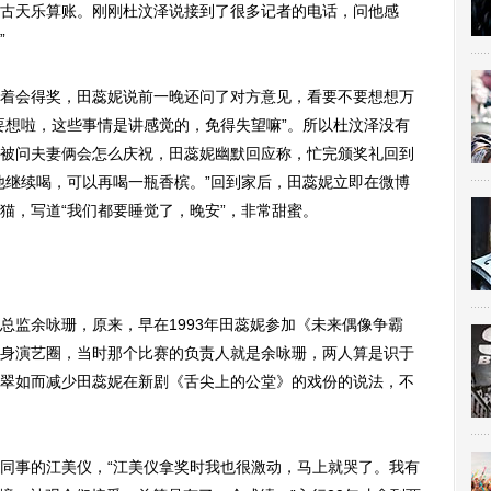
古天乐算账。刚刚杜汶泽说接到了很多记者的电话，问他感
”
会得奖，田蕊妮说前一晚还问了对方意见，看要不要想想万
要想啦，这些事情是讲感觉的，免得失望嘛”。所以杜汶泽没有
被问夫妻俩会怎么庆祝，田蕊妮幽默回应称，忙完颁奖礼回到
他继续喝，可以再喝一瓶香槟。”回到家后，田蕊妮立即在微博
猫，写道“我们都要睡觉了，晚安”，非常甜蜜。
监余咏珊，原来，早在1993年田蕊妮参加《未来偶像争霸
身演艺圈，当时那个比赛的负责人就是余咏珊，两人算是识于
翠如而减少田蕊妮在新剧《舌尖上的公堂》的戏份的说法，不
事的江美仪，“江美仪拿奖时我也很激动，马上就哭了。我有