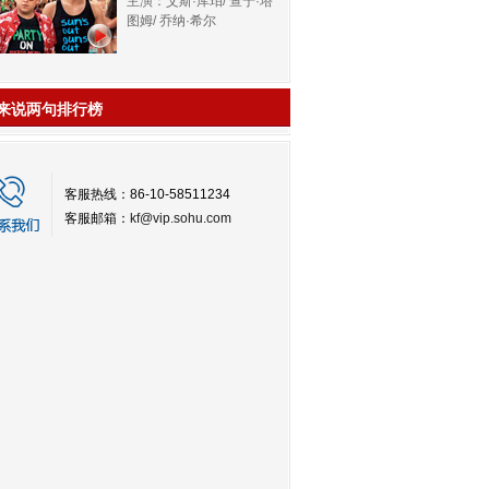
主演：艾斯·库珀/ 查宁·塔
图姆/ 乔纳·希尔
来说两句排行榜
客服热线：86-10-58511234
客服邮箱：
kf@vip.sohu.com