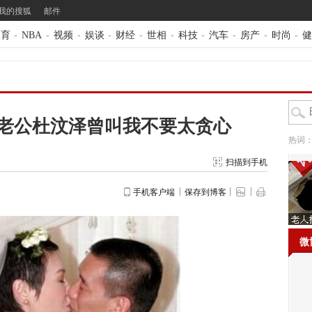
我的搜狐
邮件
体育
-
NBA
-
视频
-
娱谈
-
财经
-
世相
-
科技
-
汽车
-
房产
-
时尚
-
健
老公杜汶泽曾叫我不要太贪心
热词
扫描到手机
手机客户端
保存到博客
微