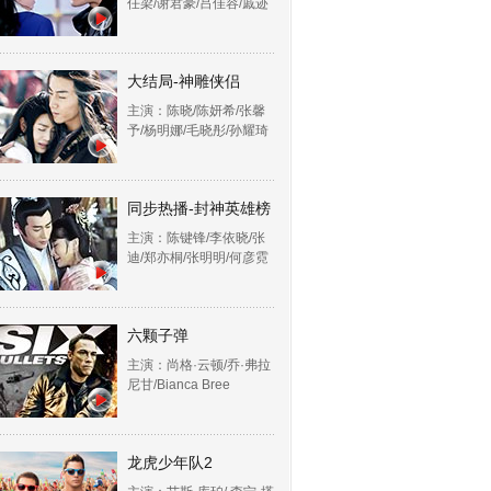
任梁/谢君豪/吕佳容/戚迹
大结局-神雕侠侣
主演：陈晓/陈妍希/张馨
予/杨明娜/毛晓彤/孙耀琦
同步热播-封神英雄榜
主演：陈键锋/李依晓/张
迪/郑亦桐/张明明/何彦霓
六颗子弹
主演：尚格·云顿/乔·弗拉
尼甘/Bianca Bree
龙虎少年队2