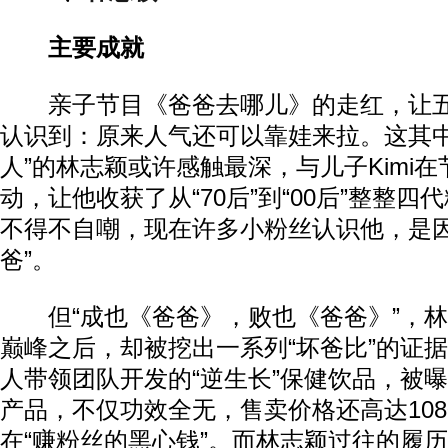
主要成就
亲子节目《爸爸去哪儿》的走红，让五
认识到：原来人气还可以靠娃来拉。这其中
人”的林志颖或许感触最深，与儿子Kimi
动，让他收获了从“70后”到“00后”整整
不得不自嘲，现在许多小粉丝认识他，是因为
爸”。
但“成也《爸爸》，败也《爸爸》”，林
巅峰之后，却被挖出一系列“坏爸比”的证
人带领团队开发的“逆生长”保健饮品，被
产品，不仅功效全无，售卖价格还高达10
在“赚粉丝的黑心钱”。而林志颖过往的履