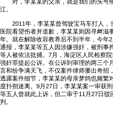
对，李某某的父亲，就是我们的头号候
江。
2011年，李某某曾驾驶宝马车打人，
医院看望伤者并道歉，李某某则因寻衅滋
年。就在解除收容教养后不到半年，今年
通报，李某某等五人因涉嫌强奸，被刑事
等人被依法批捕。7月，海淀区人民检察
强奸罪提起公诉。在公诉到审理的两三个
言和纷争满天飞，不仅案件律师屡出奇招
透露案件细节，李某某的母亲梦鸽也频繁
度扑朔迷离。9月27日，李某某案一审获
等五人曾就此上诉，但二审于11月27日驳
判。