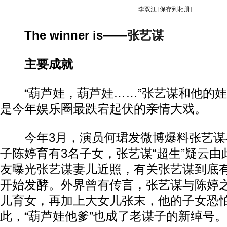
李双江
[保存到相册]
The winner is——
张艺谋
主要成就
“葫芦娃，葫芦娃……”张艺谋和他的娃
是今年娱乐圈最跌宕起伏的亲情大戏。
今年3月，演员何珺发微博爆料张艺谋
子陈婷育有3名子女，张艺谋“超生”疑云由
友曝光张艺谋妻儿近照，有关张艺谋到底
开始发酵。外界曾有传言，张艺谋与陈婷
儿育女，再加上大女儿张末，他的子女恐
此，“葫芦娃他爹”也成了老谋子的新绰号。