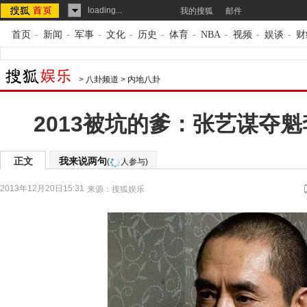
loading...
我的搜狐
邮件
首页
-
新闻
-
军事
-
文化
-
历史
-
体育
-
NBA
-
视频
-
娱谈
-
财
>
八卦频道
>
内地八卦
2013被坑的爹：张艺谋夺
正文
我来说两句
(
人参与)
2013年12月20日15:31
来源：
搜狐娱乐