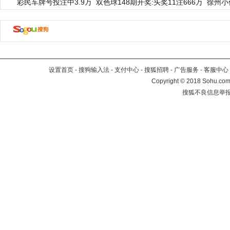
彩民车牌号投注中3.9万
双色球148期开奖:头奖11注666万
徐州小
设置首页
-
搜狗输入法
-
支付中心
-
搜狐招聘
-
广告服务
-
客服中心
Copyright
©
2018 Sohu.com 
搜狐不良信息举