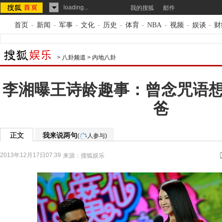
loading...
我的搜狐
邮件
首页
-
新闻
-
军事
-
文化
-
历史
-
体育
-
NBA
-
视频
-
娱谈
-
财
>
八卦频道
>
内地八卦
李湘曝王诗龄趣事：曾念咒语
爸
正文
我来说两句
(
人参与)
2013年12月17日07:39
来源：
搜狐娱乐