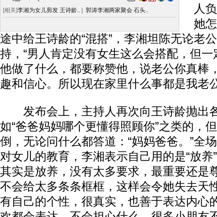
人负
[相关]
李湘为女儿剪发 王诗龄..
|
郭涛李湘两家聚会 石头..
她怎
途中给王诗龄的“混搭”，李湘坦陈无论老
持，“男人肯定没有女生这么会搭配，但一
他做了什么，都要称赞他，说老公你真棒
趣和信心。所以现在家里什么事都是我老公在
发布会上，主持人再次向王诗龄抛出各
如“爸爸妈妈哪个更懂得照顾你”之类的，
倒，无论问什么都答道：“妈妈爸爸。”全
对女儿的教育，李湘表示自己用的是“放养”
其实是放养，没有太多要求，最重要还是
不会给太多条条框框，这样会令她失去天
有自己的个性，很真实，也善于表达内心
欢都会表达，不会担心什么。很多小朋友