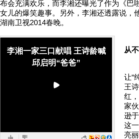
布会充满欢乐，而李湘还曝光了作为《巴
女儿的爆笑趣事。另外，李湘还透露说，
湖南卫视2014春晚。
从不
李湘一家三口献唱 王诗龄喊
邱启明“爸爸”
《
让“
王诗
红，
家伙
逊于
这一
亮丽