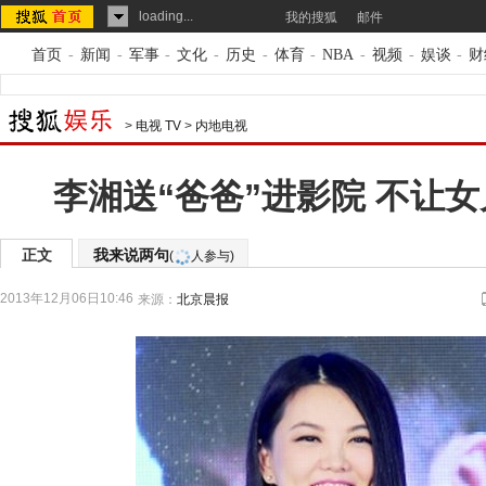
loading...
我的搜狐
邮件
首页
-
新闻
-
军事
-
文化
-
历史
-
体育
-
NBA
-
视频
-
娱谈
-
财
>
电视 TV
>
内地电视
李湘送“爸爸”进影院 不让
正文
我来说两句
(
人参与)
2013年12月06日10:46
来源：
北京晨报