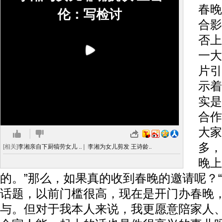
春晚
伦：写检讨
合影
否上
一大
片引
示着
实是
合作
大家
多，
[相关]
李湘亲自下厨犒劳女儿 ..
|
李湘为女儿剪发 王诗龄..
晚上
的。”那么，如果真的收到春晚的邀请呢？
话题，以前门槛很高，现在是开门办春晚
与。但对于我本人来说，我更愿意陪家人