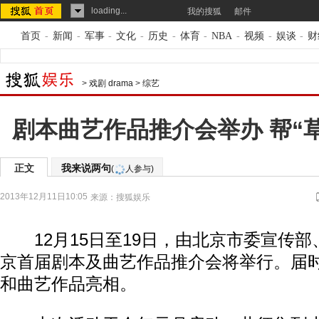
loading...
我的搜狐
邮件
首页
-
新闻
-
军事
-
文化
-
历史
-
体育
-
NBA
-
视频
-
娱谈
-
财
>
戏剧 drama
>
综艺
剧本曲艺作品推介会举办 帮“
正文
我来说两句
(
人参与)
2013年12月11日10:05
来源：
搜狐娱乐
12月15日至19日，由北京市委宣传部
京首届剧本及曲艺作品推介会将举行。届时
和曲艺作品亮相。