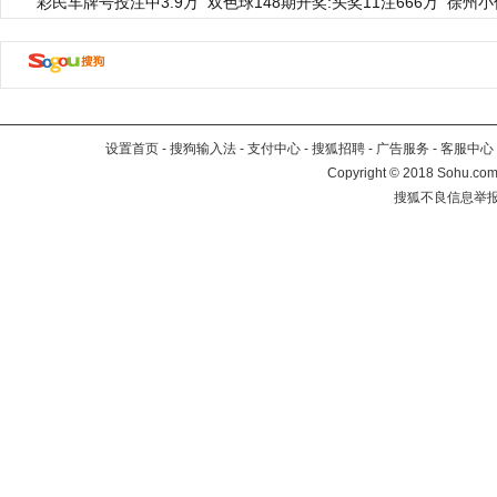
彩民车牌号投注中3.9万
双色球148期开奖:头奖11注666万
徐州小
设置首页
-
搜狗输入法
-
支付中心
-
搜狐招聘
-
广告服务
-
客服中心
Copyright
©
2018 Sohu.com 
搜狐不良信息举