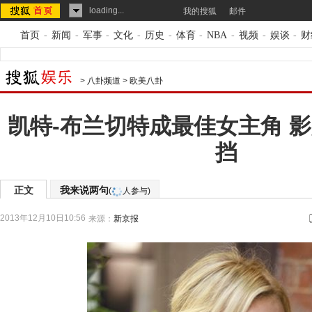
loading...
我的搜狐
邮件
首页
-
新闻
-
军事
-
文化
-
历史
-
体育
-
NBA
-
视频
-
娱谈
-
财
>
八卦频道
>
欧美八卦
凯特-布兰切特成最佳女主角 
挡
正文
我来说两句
(
人参与)
2013年12月10日10:56
来源：
新京报