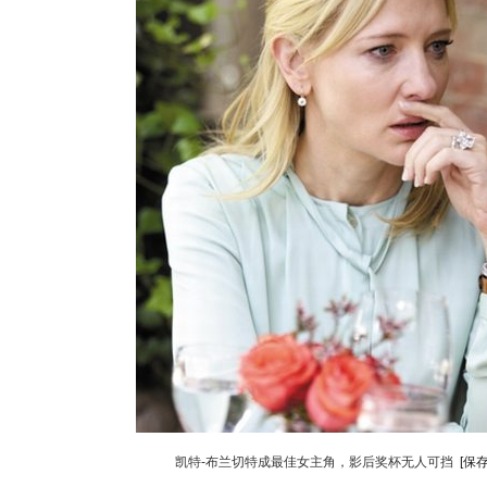
凯特-布兰切特成最佳女主角，影后奖杯无人可挡
[保