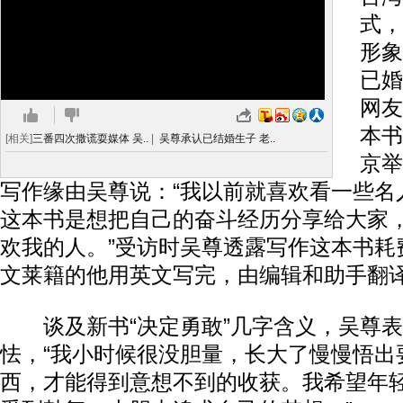
式，
形象
已婚
网友
本书
[相关]
三番四次撒谎耍媒体 吴..
|
吴尊承认已结婚生子 老..
京举
写作缘由吴尊说：“我以前就喜欢看一些名
这本书是想把自己的奋斗经历分享给大家
欢我的人。”受访时吴尊透露写作这本书耗
文莱籍的他用英文写完，由编辑和助手翻
谈及新书“决定勇敢”几字含义，吴尊表
怯，“我小时候很没胆量，长大了慢慢悟出
西，才能得到意想不到的收获。我希望年