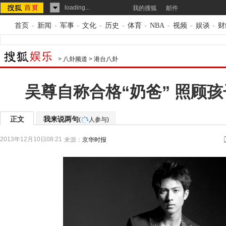
loading...
我的搜狐
邮件
首页
-
新闻
-
军事
-
文化
-
历史
-
体育
-
NBA
-
视频
-
娱谈
-
财
>
八卦频道
>
港台八卦
吴尊自称合格“奶爸” 照顾
正文
我来说两句
(
人参与)
2013年12月10日08:21
来源：
京华时报