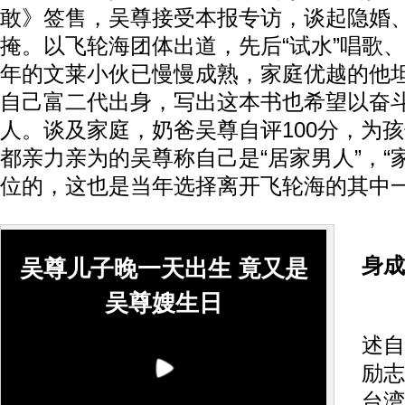
敢》签售，吴尊接受本报专访，谈起隐婚
掩。以飞轮海团体出道，先后“试水”唱歌
年的文莱小伙已慢慢成熟，家庭优越的他
自己富二代出身，写出这本书也希望以奋
人。谈及家庭，奶爸吴尊自评100分，为
都亲力亲为的吴尊称自己是“居家男人”，“
位的，这也是当年选择离开飞轮海的其中一
谈
身成
吴尊儿子晚一天出生 竟又是
吴尊嫂生日
今
述自
励志
台湾