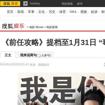
loading...
我的搜狐
邮件
首页
-
新闻
-
军事
-
文化
-
历史
-
体育
-
NBA
-
视频
-
娱谈
-
财
>
电影 Movie
>
电影新闻
《前任攻略》提档至1月31日 
正文
我来说两句
(
人参与)
2013年12月03日21:43
来源：
搜狐娱乐