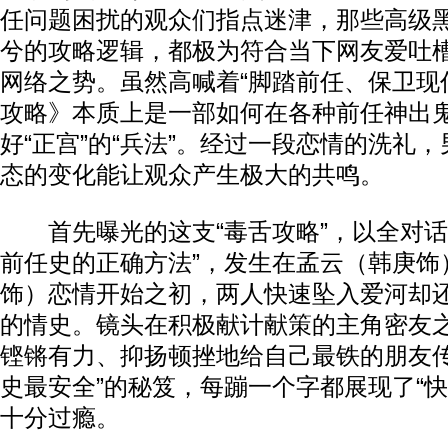
任问题困扰的观众们指点迷津，那些高级
兮的攻略逻辑，都极为符合当下网友爱吐
网络之势。虽然高喊着“脚踏前任、保卫现
攻略》本质上是一部如何在各种前任神出
好“正宫”的“兵法”。经过一段恋情的洗礼
态的变化能让观众产生极大的共鸣。
首先曝光的这支“毒舌攻略”，以全对话
前任史的正确方法”，发生在孟云（韩庚饰
饰）恋情开始之初，两人快速坠入爱河却
的情史。镜头在积极献计献策的主角密友
铿锵有力、抑扬顿挫地给自己最铁的朋友传
史最安全”的秘笈，每蹦一个字都展现了“快
十分过瘾。