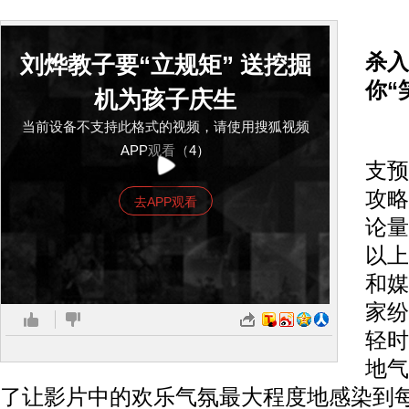
《
杀入
刘烨教子要“立规矩” 送挖掘
你“
机为孩子庆生
当前设备不支持此格式的视频，请使用搜狐视频
自
APP观看（4）
支预
攻略
去APP观看
论量
以上
和媒
家纷
轻时
地气
了让影片中的欢乐气氛最大程度地感染到