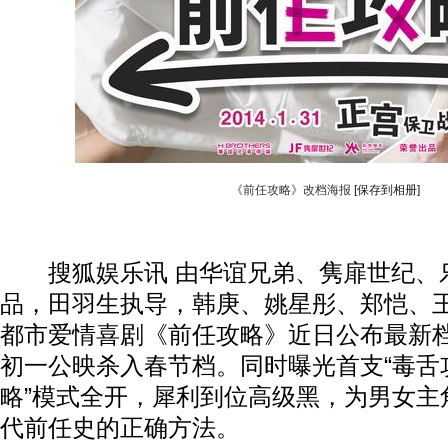
《前任攻略》改档海报
[保存到相册]
搜狐娱乐讯 由华谊兄弟、隽扉世纪、
品，田羽生执导，韩庚、姚星彤、郑恺、
都市爱情喜剧《前任攻略》近日公布最新档
初一公映杀入春节档。同时曝光首支“毒舌攻
略”模式全开，犀利到位高级黑，为男女主
代前任史的正确方法。