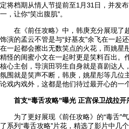
定将档期从情人节提前至1月31日，并发
一，让你“笑出腹肌”。
在《前任攻略》中，韩庚充分展现了超
饰演的孟云不管是与“好基友”余飞在一起
在一起都会擦出无数笑点的火花，而姚星
精怪的闺蜜小文在一起时更是笑料百出。
核心主创，导演田羽生自身就是喜剧达人
氛围就是笑声不断，韩庚，姚星彤等几位
论戏内戏外，这都是他们待过最开心的一
首支“毒舌攻略”曝光 正宫保卫战拉开
为了更好展现《前任攻略》的“毒舌”气
了系列“毒舌攻略”片花，精选了影片中几