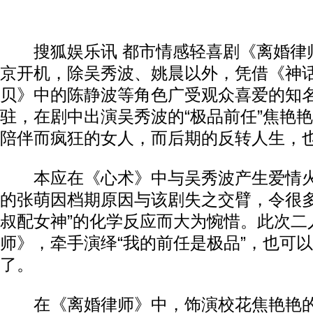
搜狐娱乐讯 都市情感轻喜剧《离婚律
京开机，除吴秀波、姚晨以外，凭借《神
贝》中的陈静波等角色广受观众喜爱的知
驻，在剧中出演吴秀波的“极品前任”焦艳
陪伴而疯狂的女人，而后期的反转人生，
本应在《心术》中与吴秀波产生爱情火
的张萌因档期原因与该剧失之交臂，令很多
叔配女神”的化学反应而大为惋惜。此次二
师》，牵手演绎“我的前任是极品”，也可
了。
在《离婚律师》中，饰演校花焦艳艳的