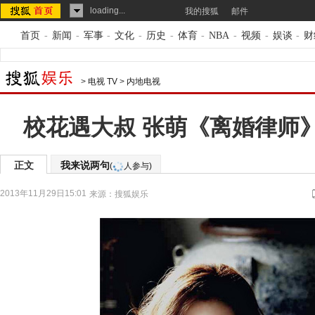
loading...
我的搜狐
邮件
首页
-
新闻
-
军事
-
文化
-
历史
-
体育
-
NBA
-
视频
-
娱谈
-
财
>
电视 TV
>
内地电视
校花遇大叔 张萌《离婚律师
正文
我来说两句
(
人参与)
2013年11月29日15:01
来源：
搜狐娱乐