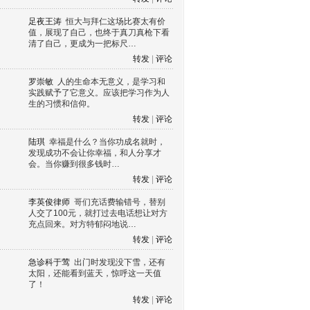
足夜王涛
恒大与拜仁这场比赛太有价
值，展现了自己，也终于真刀真枪下看
清了自己，更成为一把标尺…
转发
|
评论
罗崇敏
人的生命本无意义，是学习和
实践赋予了它意义。应该把学习作为人
生的习惯和信仰。
转发
|
评论
陆琪
幸福是什么？当你功成名就时，
发现成功不会让你幸福，和人分享才
会。当你赚到很多钱时…
转发
|
评论
李英俊律师
哥们充话费输错号，替别
人交了100元，就打过去电话想让对方
充点回来。对方特郁闷地说…
转发
|
评论
急诊科于莺
出门时发现没下雪，还有
太阳，还能看到蓝天，惊呼这一天值
了！
转发
|
评论