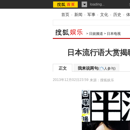
loading...
首页
-
新闻
-
军事
-
文化
-
历史
-
>
日娱频道
>
日本电视
日本流行语大赏揭
正文
我来说两句
(
人参与)
2013年12月02日23:59
来源：
搜狐娱乐