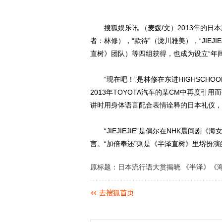
搜狐娱乐讯 （麦媛/文）2013年的日本
者：林修），“款待”（泷川雅美），“JIEJ
直树》团队）等四组获得，也成为设立“年间
“现在吧！”是林修在东进HIGHSCHO
2013年TOYOTA汽车的某CM中再度引
讲时用身体语言配合表情诠释的日本礼仪，
“JIEJIEJIE”是偶尔在NHK晨间剧
言。“加倍奉还”则是《半泽直树》里堺扮
原标题：日本流行语大赏揭晓 《半泽》《