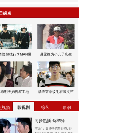
日娱点
奇隆包揽行李MAN爆
谢霆锋为小儿子庆生
邹市明夫妇视察工地
杨洋穿条纹毛衣显文艺
点视频
影视剧
综艺
原创
同步热播-锦绣缘
主演：黄晓明/陈乔恩/乔