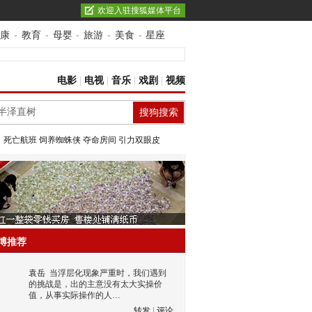
欢迎入驻搜狐媒体平台
康
-
教育
-
母婴
-
旅游
-
美食
-
星座
电影
|
电视
|
音乐
|
戏剧
|
视频
：
死亡航班
饲养蜘蛛侠
夺命房间
引力双眼皮
博推荐
袁岳
当浮层化现象严重时，我们遇到
的挑战是，出的主意没有太大实操价
值，从事实际操作的人…
转发
|
评论