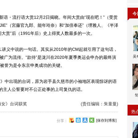
今
新语・流行语大赏12月2日揭晓。年间大赏由“现在吧！”（受赏
IEJIE”（宮藤官九郎、能年玲奈）和“加倍奉还”（堺雅人、《半泽
大赏”后（1991年后）史上得奖人数最多的一次。
OL讲义中说的一句话。其实从2010年的CM起就引用了这句话，
吴
用而被广为流传。“款待”是泷川在2020年夏季奥运会申办的最终演
被誉为是令东京申奥成功的关键。
《海女》中出现的台词，原为岩手县久慈市的小袖地区表现惊讶的语
演的主人公誓要对不公正处事的上司复仇的话。
海女》台词获奖
(责任编辑：朱童曼)
热
[保存到博客]
分享：