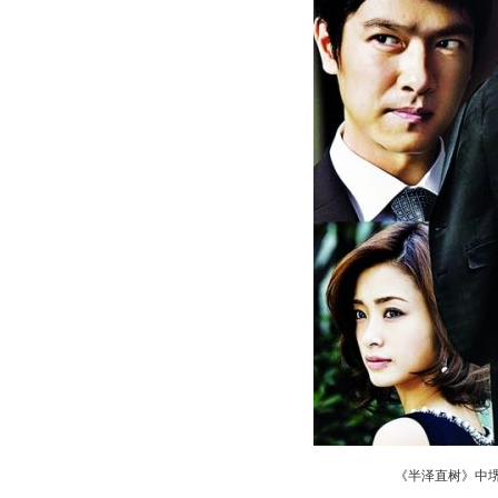
《半泽直树》中堺