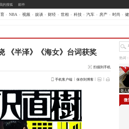
我的搜狐
邮件
体育
-
NBA
-
视频
-
娱谈
-
财经
-
世相
-
科技
-
汽车
-
房产
-
时尚
-
健
晓 《半泽》《海女》台词获奖
热词
扫描到手机
手机客户端
保存到博客
微