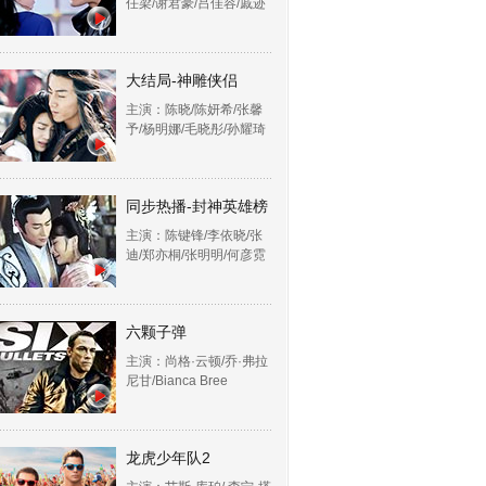
任梁/谢君豪/吕佳容/戚迹
大结局-神雕侠侣
主演：陈晓/陈妍希/张馨
予/杨明娜/毛晓彤/孙耀琦
同步热播-封神英雄榜
主演：陈键锋/李依晓/张
迪/郑亦桐/张明明/何彦霓
六颗子弹
主演：尚格·云顿/乔·弗拉
尼甘/Bianca Bree
龙虎少年队2