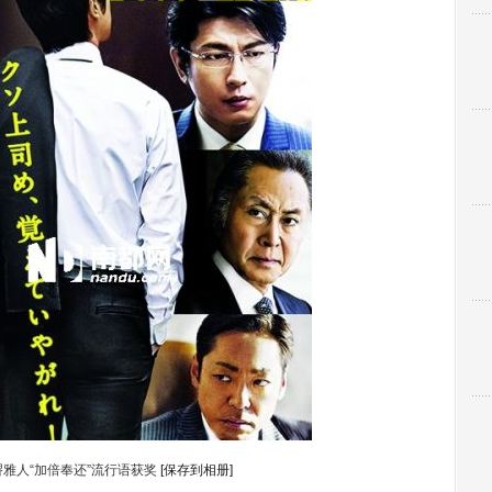
雅人“加倍奉还”流行语获奖
[保存到相册]