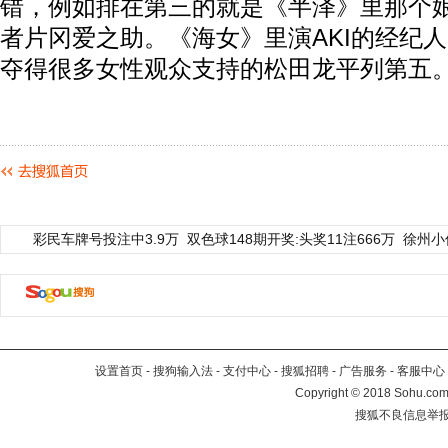
错，例如排在第三的就是《半泽》里那个
者片冈爱之助。《海女》里演AKI的经纪人
夺得很多女性观众支持的松田龙平列第五
彩民车牌号投注中3.9万
双色球148期开奖:头奖11注666万
徐州小
设置首页
-
搜狗输入法
-
支付中心
-
搜狐招聘
-
广告服务
-
客服中心
Copyright
©
2018 Sohu.com 
搜狐不良信息举