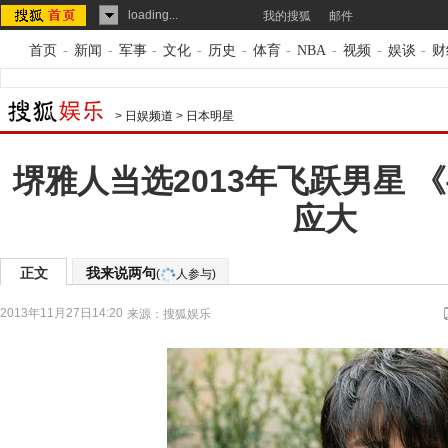
loading...
我的搜狐
邮件
首页
-
新闻
-
军事
-
文化
-
历史
-
体育
-
NBA
-
视频
-
娱谈
-
财
>
日娱频道
>
日本明星
堺雅人当选2013年飞跃男星 
应大
正文
我来说两句
(
人参与)
2013年11月27日14:20
来源：
搜狐娱乐