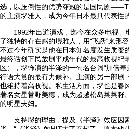
选，以压倒性的优势夺冠的是国民剧——T
的主演堺雅人，成为今年日本最具代表性
1992年出道演戏，迄今在众多电视、
了独特的存在感的堺雅人，用“飞跃”来形
不过今年确实是他在日本知名度发生质变
最终话创下民放剧平成年代的最高收视纪录（
区），堺饰演的半泽的一句名台词“加倍奉
行语大赏的最有力候补。主演的另一部剧《Leg
也维持着高收视。私生活方面，堺也是春
著名女星菅野美穂，成为超越松岛菜菜籽
的明星夫妇。
支持堺的理由，提及《半泽》效应因素