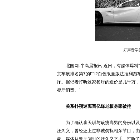
好声音学
北国网-半岛晨报讯 近日，有媒体爆料“
京车展排名第7的F12白色限量版法拉利
厅。据记者打听这家餐厅的造价是几千万，
餐厅消费。”
关系扑朔迷离百亿煤老板身家被挖
为了确认崔天琪与该瘦高男的身份以及关
汪久义，曾经还上过非诚勿扰相亲节目，由
豪。媒体从餐厅问到的汪久义下手，打听了