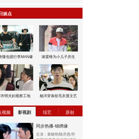
日娱点
奇隆包揽行李MAN爆
谢霆锋为小儿子庆生
邹市明夫妇视察工地
杨洋穿条纹毛衣显文艺
点视频
影视剧
综艺
原创
同步热播-锦绣缘
主演：黄晓明/陈乔恩/乔