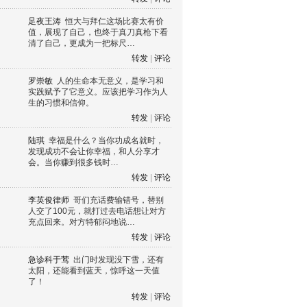
足夜王涛
恒大与拜仁这场比赛太有价
值，展现了自己，也终于真刀真枪下看
清了自己，更成为一把标尺…
转发
|
评论
罗崇敏
人的生命本无意义，是学习和
实践赋予了它意义。应该把学习作为人
生的习惯和信仰。
转发
|
评论
陆琪
幸福是什么？当你功成名就时，
发现成功不会让你幸福，和人分享才
会。当你赚到很多钱时…
转发
|
评论
李英俊律师
哥们充话费输错号，替别
人交了100元，就打过去电话想让对方
充点回来。对方特郁闷地说…
转发
|
评论
急诊科于莺
出门时发现没下雪，还有
太阳，还能看到蓝天，惊呼这一天值
了！
转发
|
评论