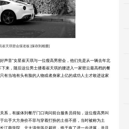
员崔天琪密会煤老板
[保存到相册]
好声音”女星崔天琪与一位瘦高男密会，他们先是从一辆去年北
跑车下来，随后这位男士搂着崔天琪的腰进入一家密云最高档的餐
只有当地有头有脸的人物或者身家上亿的成功人士才敢进这家
系，有媒体到餐厅门口询问前台服务员得知，这位瘦高男叫
于出手大方身价不菲与穿着打扮的土俗不搭，当时被称为土
长江商学院、北大清华等总裁班，终于有了进一步进展，并且