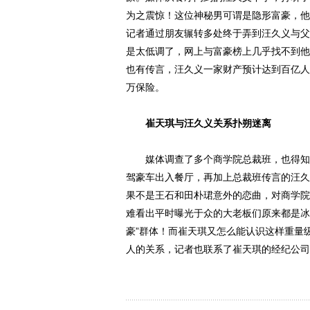
为之震惊！这位神秘男可谓是隐形富豪，他
记者通过朋友辗转多处终于弄到汪久义与父
是太低调了，网上与富豪榜上几乎找不到他
也有传言，汪久义一家财产预计达到百亿人
万保险。
崔天琪与汪久义关系扑朔迷离
媒体调查了多个商学院总裁班，也得知了
驾豪车出入餐厅，再加上总裁班传言的汪久
果不是王石和田朴珺意外的恋曲，对商学院
难看出平时曝光于众的大老板们原来都是冰
豪”群体！而崔天琪又怎么能认识这样重量
人的关系，记者也联系了崔天琪的经纪公司