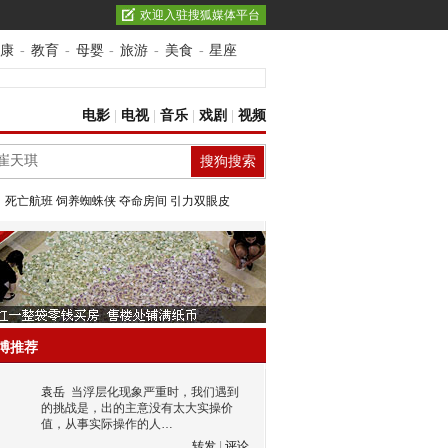
欢迎入驻搜狐媒体平台
康
-
教育
-
母婴
-
旅游
-
美食
-
星座
电影
|
电视
|
音乐
|
戏剧
|
视频
：
死亡航班
饲养蜘蛛侠
夺命房间
引力双眼皮
博推荐
袁岳
当浮层化现象严重时，我们遇到
的挑战是，出的主意没有太大实操价
值，从事实际操作的人…
转发
|
评论