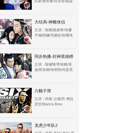
任梁/谢君豪/吕佳容/戚迹
大结局-神雕侠侣
主演：陈晓/陈妍希/张馨
予/杨明娜/毛晓彤/孙耀琦
同步热播-封神英雄榜
主演：陈键锋/李依晓/张
迪/郑亦桐/张明明/何彦霓
六颗子弹
主演：尚格·云顿/乔·弗拉
尼甘/Bianca Bree
龙虎少年队2