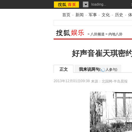
loading...
首页
-
新闻
-
军事
-
文化
-
历史
-
>
八卦频道
>
内地八卦
好声音崔天琪密约
正文
我来说两句
(
人参与)
2013年12月01日09:38
来源：
北国网-半岛晨报