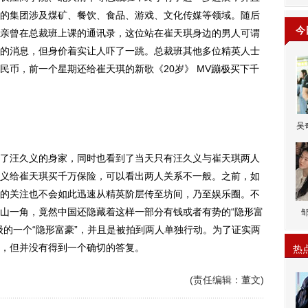
的集团涉及煤矿、餐饮、食品、游戏、文化传媒等领域。随后
今
亲曾在总裁班上课的通讯录，这位站在崔天琪身边的男人可谓
的消息，但身价着实让人吓了一跳。总裁班其他多位精英人士
民币，前一个星期还给崔天琪的新歌《20岁》 MV蹦极买下千
吴
汪久义的身家，同时也看到了当天只有汪久义与崔天琪两人
义给崔天琪买千万保险，可以看出两人关系不一般。之前，如
的关注也不会如此迅速从精英阶层传至坊间，乃至娱乐圈。不
山一角，竟然中国还隐藏着这样一部分有钱或者有势的“隐形富
级的一个“隐形富豪”，并且是被拍到两人单独行动。为了证实两
，但并没有得到一个确切的答复。
热
(责任编辑：董文)