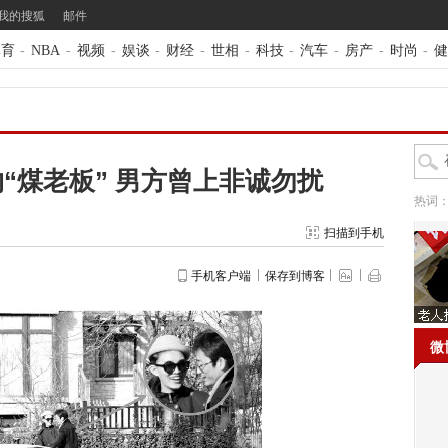
我的搜狐
邮件
体育
-
NBA
-
视频
-
娱谈
-
财经
-
世相
-
科技
-
汽车
-
房产
-
时尚
-
健
“煤老板” 男方曾上非诚勿扰
热词
扫描到手机
手机客户端
保存到博客
微