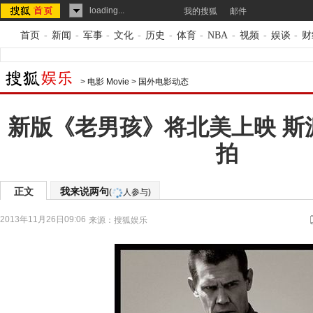
loading...
我的搜狐
邮件
首页
-
新闻
-
军事
-
文化
-
历史
-
体育
-
NBA
-
视频
-
娱谈
-
财
>
电影 Movie
>
国外电影动态
新版《老男孩》将北美上映 斯
拍
正文
我来说两句
(
人参与)
2013年11月26日09:06
来源：
搜狐娱乐