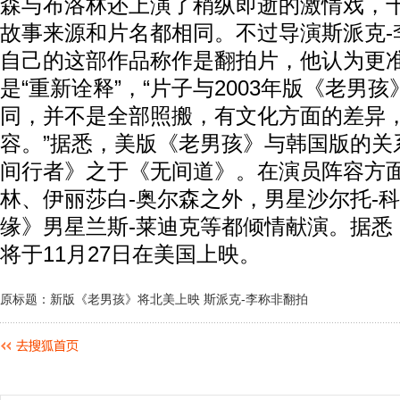
森与布洛林还上演了稍纵即逝的激情戏，
故事来源和片名都相同。不过导演斯派克-
自己的这部作品称作是翻拍片，他认为更
是“重新诠释”，“片子与2003年版《老男
同，并不是全部照搬，有文化方面的差异
容。”据悉，美版《老男孩》与韩国版的关
间行者》之于《无间道》。在演员阵容方面
林、伊丽莎白-奥尔森之外，男星沙尔托-
缘》男星兰斯-莱迪克等都倾情献演。据悉
将于11月27日在美国上映。
原标题：新版《老男孩》将北美上映 斯派克-李称非翻拍