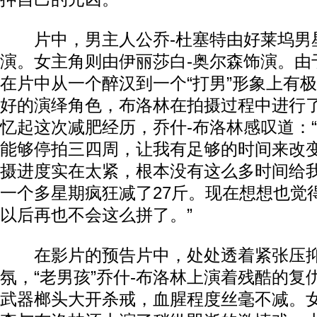
片中，男主人公乔-杜塞特由好莱坞男星
演。女主角则由伊丽莎白-奥尔森饰演。由
在片中从一个醉汉到一个“打男”形象上有
好的演绎角色，布洛林在拍摄过程中进行了
忆起这次减肥经历，乔什-布洛林感叹道：
能够停拍三四周，让我有足够的时间来改
摄进度实在太紧，根本没有这么多时间给
一个多星期疯狂减了27斤。现在想想也觉
以后再也不会这么拼了。”
在影片的预告片中，处处透着紧张压抑
氛，“老男孩”乔什-布洛林上演着残酷的复
武器榔头大开杀戒，血腥程度丝毫不减。女