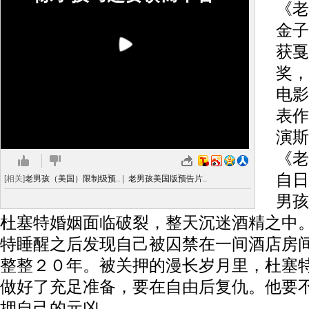
《老
金子
获戛
奖，
电影
表作
演斯
《老
自日
[相关]
老男孩（美国）限制级预..
|
老男孩美国版预告片..
男孩
杜塞特婚姻面临破裂，整天沉迷酒精之中
特睡醒之后发现自己被囚禁在一间酒店房
整整２０年。被关押的漫长岁月里，杜塞
做好了充足准备，要在自由后复仇。他要
押自己的元凶。