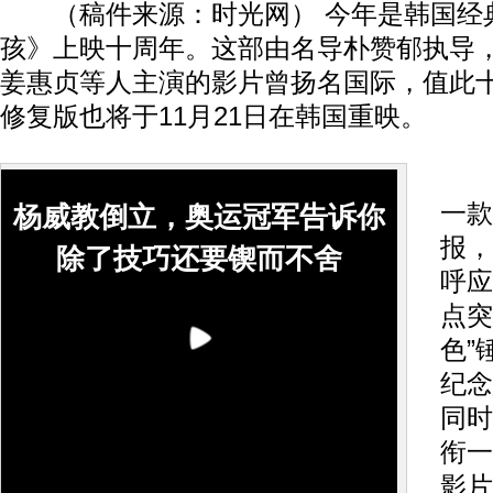
（稿件来源：时光网） 今年是韩国经
孩》上映十周年。这部由名导朴赞郁执导
姜惠贞等人主演的影片曾扬名国际，值此
修复版也将于11月21日在韩国重映。
日
一款
杨威教倒立，奥运冠军告诉你
报，
除了技巧还要锲而不舍
呼应
点突
色”
纪念
同时
衔一
影片