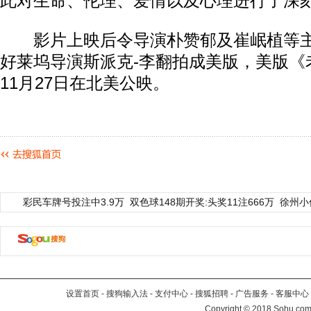
此对生命、伦理、爱情以及心理进行了深
影片上映后令导演朴赞郁及崔岷植等主
好莱坞导演斯派克-李翻拍成美版，美版《
11月27日在北美公映。
彩民车牌号投注中3.9万
双色球148期开奖:头奖11注666万
徐州小
设置首页
-
搜狗输入法
-
支付中心
-
搜狐招聘
-
广告服务
-
客服中心
Copyright
©
2018 Sohu.com 