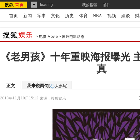
loading...
我的搜狐
邮件
首页
-
新闻
-
军事
-
文化
-
历史
-
体育
-
NBA
-
视频
-
娱谈
-
财
>
电影 Movie
>
国外电影动态
《老男孩》十年重映海报曝光 
真
正文
我来说两句
(
人参与)
2013年11月19日15:12
来源：
搜狐娱乐