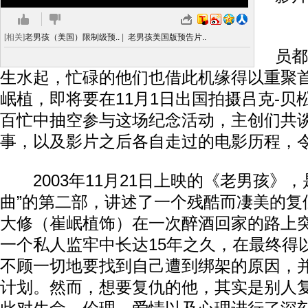
十
[相关]
老男孩（美国）限制级预..
|
老男孩美国版预告片..
员都
生水起，忙碌的他们也借此机缘得以重聚
岷植，即将要在11月1日出国拍摄吕克-贝
百忙中抽空参与这场纪念活动，主创们共
事，以及影片之后各自走过的电影历程，
2003年11月21日上映的《老男孩》，
曲”的第二部，讲述了一个残酷而凄美的复
大修（崔岷植饰）在一次醉酒回家的路上
一个私人监牢中长达15年之久，在最终得
不顾一切地要找到自己遭到绑架的原因，
计划。然而，想要复仇的他，其实是别人