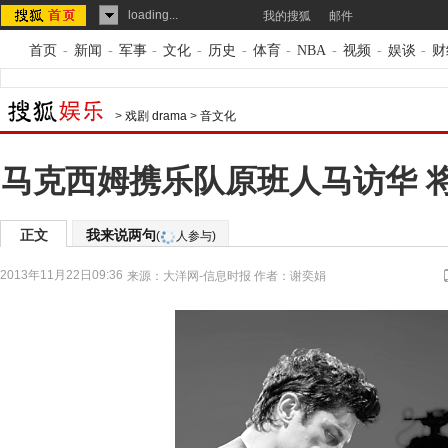
loading...
我的搜狐
邮件
首页
-
新闻
-
军事
-
文化
-
历史
-
体育
-
NBA
-
视频
-
娱谈
-
财
>
戏剧 drama
>
音文化
马克西姆携乐队原班人马访华 
正文
我来说两句
(
人参与)
2013年11月22日09:36
来源：
大洋网-信息时报
作者：谢奕娟