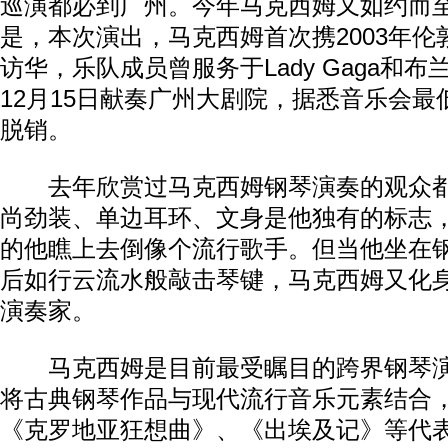
巡演都必到广州。今年马克西姆又如约而
是，本次演出，马克西姆首次携2003年
访华，乐队成员曾服务于Lady Gaga和
12月15日献奏广州大剧院，据悉音乐会
脱销。
去年欣赏过马克西姆钢琴演奏的观众都
尚劲装、单边耳环、文身是他独有的标志，让
的他瞧上去倒像个流行歌手。但当他坐在
后如行云流水般敲击琴键，马克西姆又化
演奏家。
马克西姆是目前最受瞩目的跨界钢琴演
将古典钢琴作品与现代流行音乐元素结合
《克罗地亚狂想曲》、《出埃及记》等代