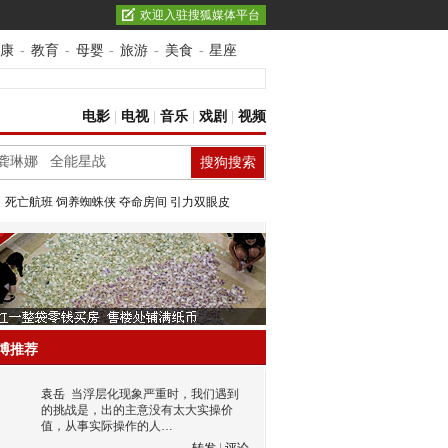
欢迎入驻搜狐媒体平台
康
-
教育
-
母婴
-
旅游
-
美食
-
星座
电影
|
电视
|
音乐
|
戏剧
|
视频
：
死亡航班
饲养蜘蛛侠
夺命房间
引力双眼皮
博推荐
袁岳
当浮层化现象严重时，我们遇到
的挑战是，出的主意没有太大实操价
值，从事实际操作的人…