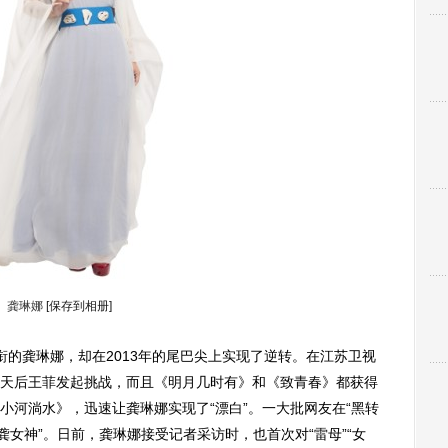
龚琳娜
[保存到相册]
的龚琳娜，却在2013年的尾巴尖上实现了逆转。在江苏卫视
天后王菲发起挑战，而且《明月几时有》和《致青春》都获得
小河淌水》，迅速让龚琳娜实现了“漂白”。一大批网友在“黑转
龚女神”。日前，龚琳娜接受记者采访时，也首次对“雷母”“女