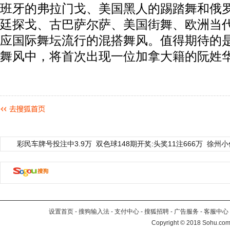
班牙的弗拉门戈、美国黑人的踢踏舞和俄
廷探戈、古巴萨尔萨、美国街舞、欧洲当
应国际舞坛流行的混搭舞风。值得期待的
舞风中，将首次出现一位加拿大籍的阮姓
彩民车牌号投注中3.9万
双色球148期开奖:头奖11注666万
徐州小
设置首页
-
搜狗输入法
-
支付中心
-
搜狐招聘
-
广告服务
-
客服中心
Copyright
©
2018 Sohu.com 