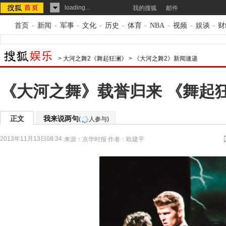
loading...
我的搜狐
邮件
首页
-
新闻
-
军事
-
文化
-
历史
-
体育
-
NBA
-
视频
-
娱谈
-
财
>
大河之舞2《舞起狂澜》
>
《大河之舞2》新闻速递
《大河之舞》载誉归来 《舞起
正文
我来说两句
(
人参与)
2013年11月13日08:34
来源：
京华时报
作者：欧建平